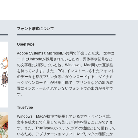
フォント形式について
OpenType
Adobe SystemsとMicrosoftが共同で開発した形式。 文字コ
ードにUnicodeが採用されているため、異体字や記号など
の文字種に対応している他、Windows、Mac間での互換性
を持っています。また、PCにインストールされたフォント
のデータを都度プリンタ等にダウンロードする「ダイナミ
ックダウンロード」が利用可能で、プリンタなどの出力装
置にインストールされていないフォントでの出力が可能で
す。
TrueType
Windows、Macが標準で採用しているアウトライン形式。
文字を拡大して印刷しても美しい印字を得ることができま
す。また、TrueTypeのシステムはOSの機能として備わって
いるため、アプリケーションソフトやプリンタの種類にか