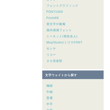
フォントグラフィック
FONT1000
Fonts66
筆文字や隆庵
堀内湖洲フォント
ミーネット(筆技名人)
MopStudio/ミウラFONT
モトヤ
リコー
タカ倶楽部
文字ウェイトから探す
極細
中細
普通
中字