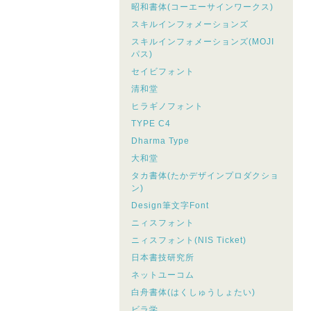
昭和書体(コーエーサインワークス)
スキルインフォメーションズ
スキルインフォメーションズ(MOJI
パス)
セイビフォント
清和堂
ヒラギノフォント
TYPE C4
Dharma Type
大和堂
タカ書体(たかデザインプロダクショ
ン)
Design筆文字Font
ニィスフォント
ニィスフォント(NIS Ticket)
日本書技研究所
ネットユーコム
白舟書体(はくしゅうしょたい)
ビラ学