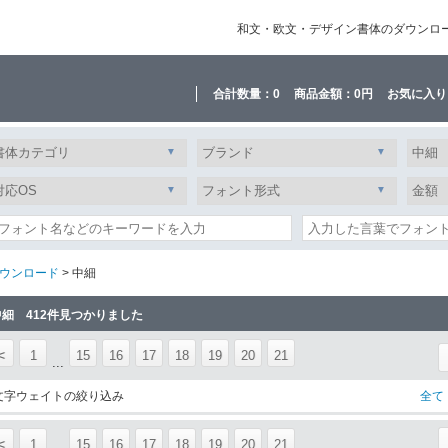
和文・欧文・デザイン書体のダウンロード販
合計数量：
0
商品金額：
0円
お気に入り
ウンロード
> 中細
中細 412件見つかりました
<
1
15
16
17
18
19
20
21
...
文字ウェイトの絞り込み
全て
<
1
15
16
17
18
19
20
21