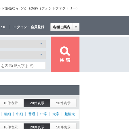
売ならFont Factory（フォントファクトリー）
：
0
ログイン・会員登録
各種ご案内
▼
10件表示
20件表示
50件表示
極細
中細
普通
中字
太字
超極太
10件表示
20件表示
50件表示