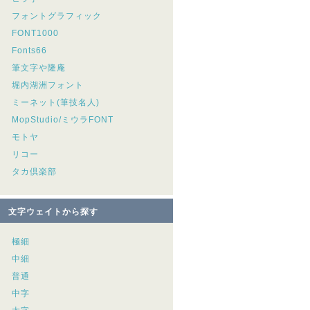
フォントグラフィック
FONT1000
Fonts66
筆文字や隆庵
堀内湖洲フォント
ミーネット(筆技名人)
MopStudio/ミウラFONT
モトヤ
リコー
タカ倶楽部
文字ウェイトから探す
極細
中細
普通
中字