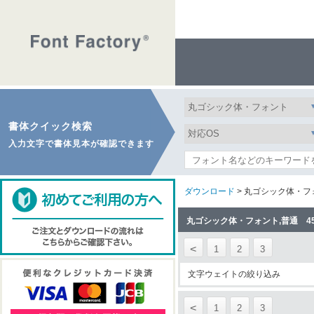
書体クイック検索
入力文字で書体見本が確認できます
ダウンロード
> 丸ゴシック体・フ
丸ゴシック体・フォント,普通 4
<
1
2
3
文字ウェイトの絞り込み
<
1
2
3