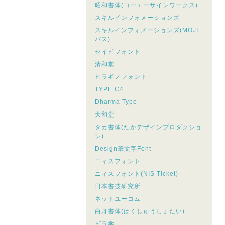
昭和書体(コーエーサインワークス)
スキルインフォメーションズ
スキルインフォメーションズ(MOJI
パス)
セイビフォント
清和堂
ヒラギノフォント
TYPE C4
Dharma Type
大和堂
タカ書体(たかデザインプロダクショ
ン)
Design筆文字Font
ニィスフォント
ニィスフォント(NIS Ticket)
日本書技研究所
ネットユーコム
白舟書体(はくしゅうしょたい)
ビラ学