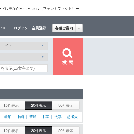
売ならFont Factory（フォントファクトリー）
：
0
ログイン・会員登録
各種ご案内
▼
10件表示
20件表示
50件表示
極細
中細
普通
中字
太字
超極太
10件表示
20件表示
50件表示