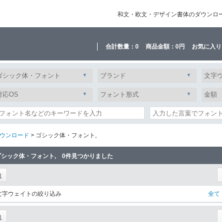
和文・欧文・デザイン書体のダウンロード販
合計数量：
0
商品金額：
0円
お気に入り
ウンロード
> ゴシック体・フォント,
ゴシック体・フォント, 0件見つかりました
1
文字ウェイトの絞り込み
全て
1