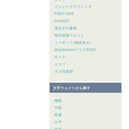
フォントグラフィック
FONT1000
Fonts66
筆文字や隆庵
堀内湖洲フォント
ミーネット(筆技名人)
MopStudio/ミウラFONT
モトヤ
リコー
タカ倶楽部
文字ウェイトから探す
極細
中細
普通
中字