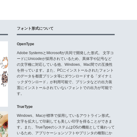
フォント形式について
OpenType
Adobe SystemsとMicrosoftが共同で開発した形式。 文字コ
ードにUnicodeが採用されているため、異体字や記号など
の文字種に対応している他、Windows、Mac間での互換性
を持っています。また、PCにインストールされたフォント
のデータを都度プリンタ等にダウンロードする「ダイナミ
ックダウンロード」が利用可能で、プリンタなどの出力装
置にインストールされていないフォントでの出力が可能で
す。
TrueType
Windows、Macが標準で採用しているアウトライン形式。
文字を拡大して印刷しても美しい印字を得ることができま
す。また、TrueTypeのシステムはOSの機能として備わって
いるため、アプリケーションソフトやプリンタの種類にか