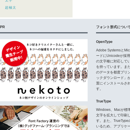
太字
超極太
PR
フォント形式につい
OpenType
Adobe Systemsと
ードにUnicode
の文字種に対応している
を持っています。ま
のデータを都度プリ
ックダウンロード」
置にインストールさ
す。
TrueType
Windows、Mac
文字を拡大して印刷
す。また、TrueTy
いるため、アプリケ