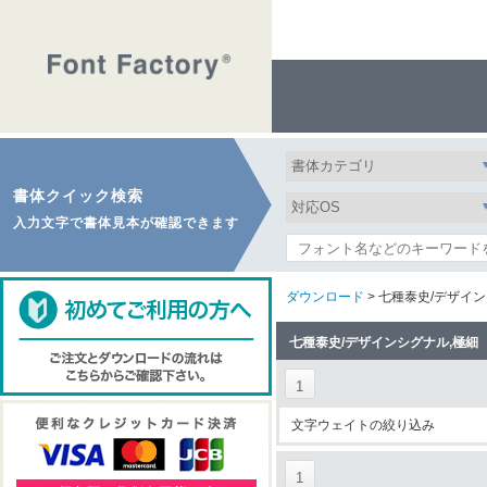
書体クイック検索
入力文字で書体見本が確認できます
ダウンロード
> 七種泰史/デザイ
七種泰史/デザインシグナル,極細
1
文字ウェイトの絞り込み
1