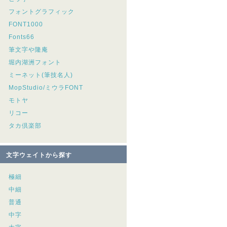
フォントグラフィック
FONT1000
Fonts66
筆文字や隆庵
堀内湖洲フォント
ミーネット(筆技名人)
MopStudio/ミウラFONT
モトヤ
リコー
タカ倶楽部
文字ウェイトから探す
極細
中細
普通
中字