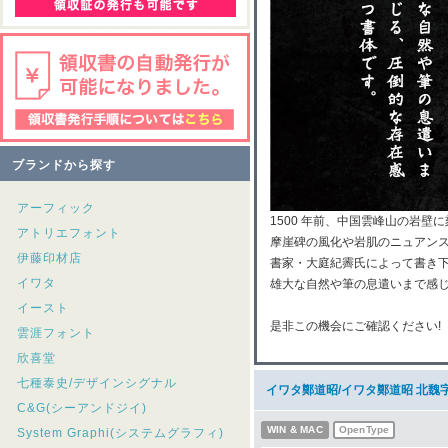
ブランドから探す
アーフィック
1500 年前、中国雲峰山の岩壁
アトリエフォント
摩崖碑の風化や岩肌のニュアン
伊藤印材店
書家・大庭紀霽氏によって書き
イワタ
雄大な自然や筆の息遣いまで感
イースト
是非この機会にご確認ください!
雲涯フォント
欣喜堂
七種泰史/デザインシグナル
イワタ鄭道昭/イワタ鄭道昭 北魏
C&G(シーアンドジイ)
WIN & MAC
OpenType
System Graphi(システムグラフィ)