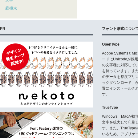
太字
超極太
PR
フォント形式につい
OpenType
Adobe Systemsと
ードにUnicode
の文字種に対応している
を持っています。ま
のデータを都度プリ
ックダウンロード」
置にインストールさ
す。
TrueType
Windows、Mac
文字を拡大して印刷
す。また、TrueTy
いるため、アプリケ