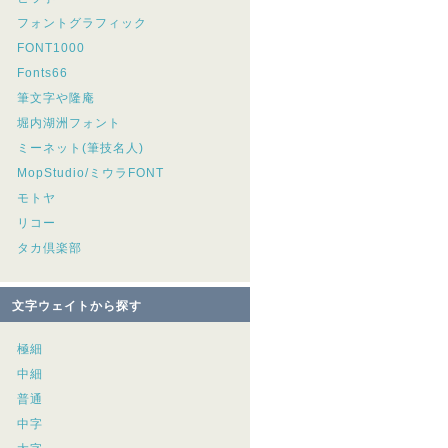
フォントグラフィック
FONT1000
Fonts66
筆文字や隆庵
堀内湖洲フォント
ミーネット(筆技名人)
MopStudio/ミウラFONT
モトヤ
リコー
タカ倶楽部
文字ウェイトから探す
極細
中細
普通
中字