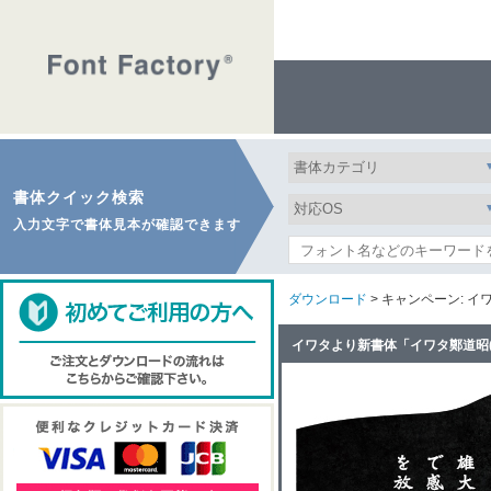
書体クイック検索
入力文字で書体見本が確認できます
ダウンロード
> キャンペーン: 
イワタより新書体「イワタ鄭道昭(