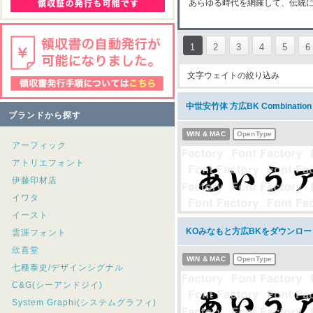
あらゆる時代を網羅して、伝統
1
2
3
4
5
6
文字ウェイトの絞り込み
中世安竹体 方広BK Combinati
ブランドから探す
WIN & MAC
OpenType
アーフィック
アトリエフォント
伊藤印材店
イワタ
イースト
KOみなもと方広BKをダウンロー
雲涯フォント
欣喜堂
WIN & MAC
OpenType
七種泰史/デザインシグナル
C&G(シーアンドジイ)
System Graphi(システムグラフィ)