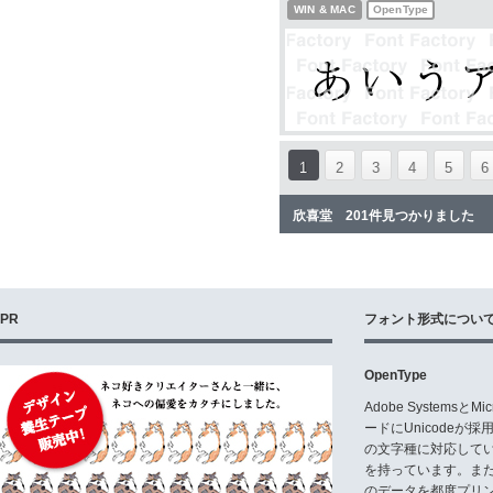
WIN & MAC
OpenType
1
2
3
4
5
6
欣喜堂 201件見つかりました
PR
フォント形式につい
OpenType
Adobe Systemsと
ードにUnicode
の文字種に対応している
を持っています。ま
のデータを都度プリ