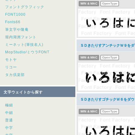
WIN & MAC
OpenType
フォントグラフィック
FONT1000
Fonts66
筆文字や隆庵
堀内湖洲フォント
ミーネット(筆技名人)
ＳＤきたりすアンチックＷ９をダ
MopStudio/ミウラFONT
WIN & MAC
OpenType
モトヤ
リコー
タカ倶楽部
文字ウェイトから探す
ＳＤきたりすゴチックＷ６をダウ
極細
WIN & MAC
OpenType
中細
普通
中字