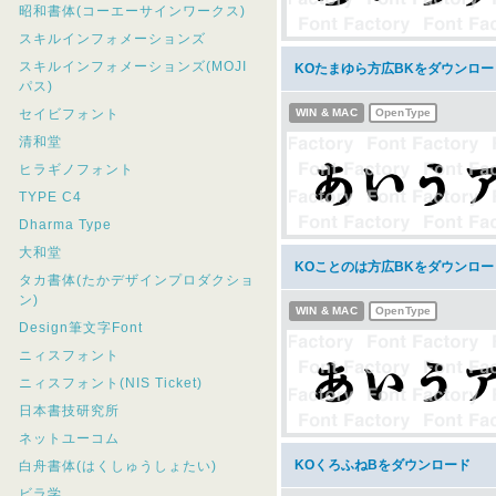
昭和書体(コーエーサインワークス)
スキルインフォメーションズ
スキルインフォメーションズ(MOJI
KOたまゆら方広BKをダウンロー
パス)
セイビフォント
WIN & MAC
OpenType
清和堂
ヒラギノフォント
TYPE C4
Dharma Type
大和堂
KOことのは方広BKをダウンロー
タカ書体(たかデザインプロダクショ
ン)
WIN & MAC
OpenType
Design筆文字Font
ニィスフォント
ニィスフォント(NIS Ticket)
日本書技研究所
ネットユーコム
KOくろふねBをダウンロード
白舟書体(はくしゅうしょたい)
ビラ学