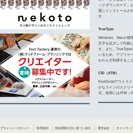
ックダウンロード」
置にインストールさ
す。
TrueType
Windows、Mac
文字を拡大して印刷
す。また、TrueTy
いるため、アプリケ
かわらず利用するこ
CID（ATM）
PostScriptア
かなラインのスクリ
式。使用にはATM（ Ad
プライバシーポリシー
利用規約
特定商取引法に基づく表示
運営会社
サイトマッ