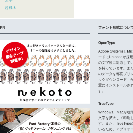
太字
超極太
PR
フォント形式につい
OpenType
Adobe Systemsと
ードにUnicode
の文字種に対応している
を持っています。ま
のデータを都度プリ
ックダウンロード」
置にインストールさ
す。
TrueType
Windows、Mac
文字を拡大して印刷
す。また、TrueTy
いるため、アプリケ