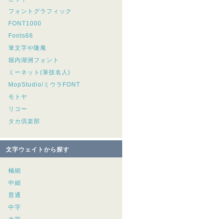
フォントグラフィック
FONT1000
Fonts66
筆文字や隆庵
堀内湖洲フォント
ミーネット(筆技名人)
MopStudio/ミウラFONT
モトヤ
リコー
タカ倶楽部
文字ウェイトから探す
極細
中細
普通
中字