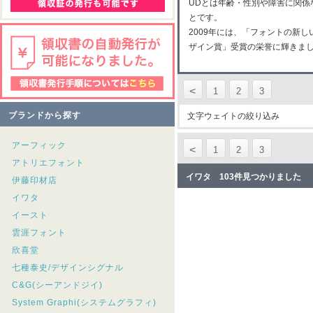
UDとは年齢・性別や障害に関
とです。
2009年には、「フォントの新
ザイン賞」受賞の栄誉に輝きま
<
1
2
3
ブランドから探す
文字ウェイトの絞り込み
アーフィック
<
1
2
3
アトリエフォント
イワタ 103件見つかりました
伊藤印材店
イワタ
イースト
雲涯フォント
欣喜堂
七種泰史/デザインシグナル
C&G(シーアンドジイ)
System Graphi(システムグラフィ)