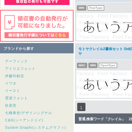
WIN
TrueType
ブランドから探す
モトヤクレイル2書体セット Std(O
ヤ
アーフィック
MAC
WIN
OpenType
アトリエフォント
伊藤印材店
イワタ
イースト
雲涯フォント
欣喜堂
1
七種泰史/デザインシグナル
普通,検索ワード「クレイル」 
C&G(シーアンドジイ)
System Graphi(システムグラフィ)