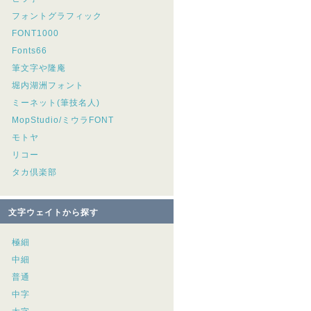
フォントグラフィック
FONT1000
Fonts66
筆文字や隆庵
堀内湖洲フォント
ミーネット(筆技名人)
MopStudio/ミウラFONT
モトヤ
リコー
タカ倶楽部
文字ウェイトから探す
極細
中細
普通
中字