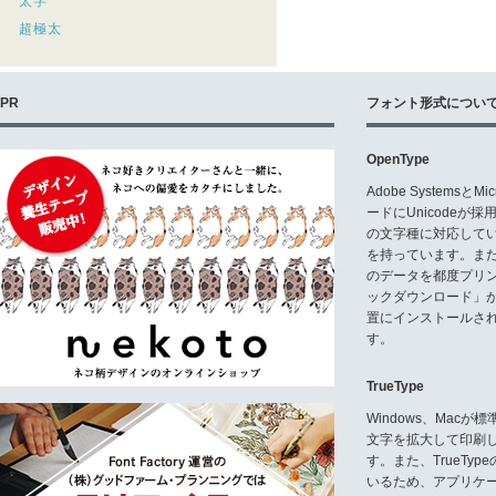
太字
超極太
PR
フォント形式につい
OpenType
Adobe Systemsと
ードにUnicode
の文字種に対応している
を持っています。ま
のデータを都度プリ
ックダウンロード」
置にインストールさ
す。
TrueType
Windows、Mac
文字を拡大して印刷
す。また、TrueTy
いるため、アプリケ