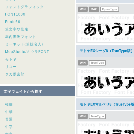
フォントグラフィック
WIN
MAC
OpenType
FONT1000
Fonts66
筆文字や隆庵
堀内湖洲フォント
ミーネット(筆技名人)
モトヤEXシーダ8（TrueType
MopStudio/ミウラFONT
モトヤ
WIN
TrueType
リコー
タカ倶楽部
文字ウェイトから探す
極細
モトヤEXマルベリ8（TrueTyp
中細
WIN
TrueType
普通
中字