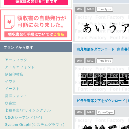
WIN
MAC
TrueType
ブランドから探す
白舟角崩をダウンロード
|
白舟書
アーフィック
WIN
MAC
TrueType
アトリエフォント
伊藤印材店
イワタ
イースト
雲涯フォント
ビラ学寄席文字をダウンロード
|
欣喜堂
七種泰史/デザインシグナル
WIN
MAC
OpenType
C&G(シーアンドジイ)
System Graphi(システムグラフィ)