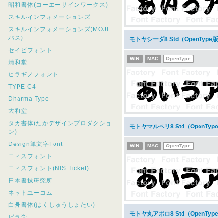
昭和書体(コーエーサインワークス)
スキルインフォメーションズ
スキルインフォメーションズ(MOJI
パス)
モトヤシーダ8 Std（OpenTy
セイビフォント
WIN
MAC
OpenType
清和堂
ヒラギノフォント
TYPE C4
Dharma Type
大和堂
タカ書体(たかデザインプロダクショ
モトヤマルベリ8 Std（OpenT
ン)
Design筆文字Font
WIN
MAC
OpenType
ニィスフォント
ニィスフォント(NIS Ticket)
日本書技研究所
ネットユーコム
白舟書体(はくしゅうしょたい)
モトヤ丸アポロ8 Std（OpenT
ビラ学