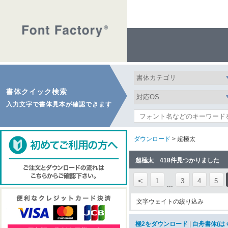
書体クイック検索
入力文字で書体見本が確認できます
ダウンロード
> 超極太
超極太 418件見つかりました
<
1
3
4
5
...
文字ウェイトの絞り込み
極2をダウンロード
|
白舟書体(は