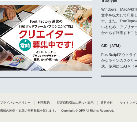
TrueType
Windows、Mac
文字を拡大して印刷
す。また、TrueTy
いるため、アプリケ
かわらず利用するこ
CID（ATM）
PostScriptア
かなラインのスクリ
式。使用にはATM（ Ad
プライバシーポリシー
利用規約
特定商取引法に基づく表示
運営会社
サイトマッ
掲載の画像・文章の無断転載を禁じます。
Copyright © GFP All Rights Reserved.