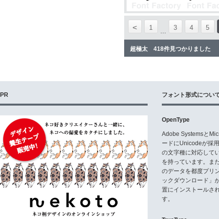
<
1
3
4
5
...
超極太 418件見つかりました
PR
フォント形式につい
OpenType
Adobe Systemsと
ードにUnicode
の文字種に対応している
を持っています。ま
のデータを都度プリ
ックダウンロード」
置にインストールさ
す。