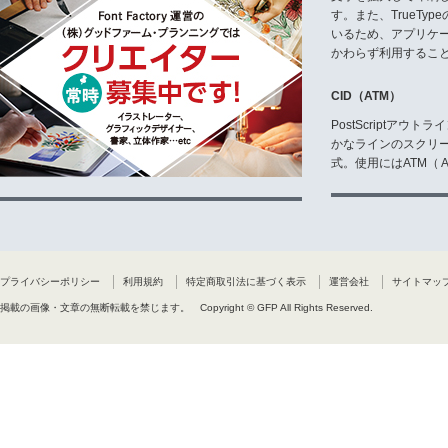
す。また、TrueTy
いるため、アプリケ
かわらず利用するこ
CID（ATM）
PostScriptア
かなラインのスクリ
式。使用にはATM（ Ad
プライバシーポリシー
利用規約
特定商取引法に基づく表示
運営会社
サイトマッ
掲載の画像・文章の無断転載を禁じます。
Copyright © GFP All Rights Reserved.