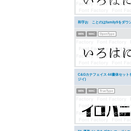
和字おゝことのはfamily9をダウ
WIN
MAC
OpenType
C&Gカナフェイス 44書体セッ
ジイ)
WIN
MAC
TrueType