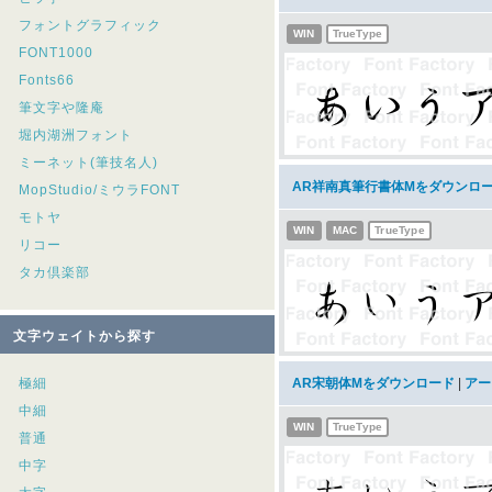
フォントグラフィック
WIN
TrueType
FONT1000
Fonts66
筆文字や隆庵
堀内湖洲フォント
ミーネット(筆技名人)
AR祥南真筆行書体Mをダウンロ
MopStudio/ミウラFONT
モトヤ
WIN
MAC
TrueType
リコー
タカ倶楽部
文字ウェイトから探す
極細
AR宋朝体Mをダウンロード
|
アー
中細
WIN
TrueType
普通
中字