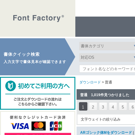
書体クイック検索
入力文字で書体見本が確認できます
ダウンロード
> 普通
普通 1,019件見つかりました
1
2
3
4
5
6
文字ウェイトの絞り込み
ARゴシック体Mをダウンロード
|