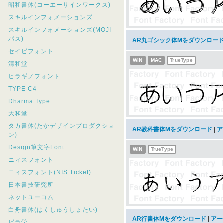
昭和書体(コーエーサインワークス)
スキルインフォメーションズ
スキルインフォメーションズ(MOJI
パス)
AR丸ゴシック体Mをダウンロー
セイビフォント
WIN
MAC
TrueType
清和堂
ヒラギノフォント
TYPE C4
Dharma Type
大和堂
タカ書体(たかデザインプロダクショ
AR教科書体Mをダウンロード
|
ア
ン)
Design筆文字Font
WIN
TrueType
ニィスフォント
ニィスフォント(NIS Ticket)
日本書技研究所
ネットユーコム
白舟書体(はくしゅうしょたい)
AR行書体Mをダウンロード
|
アー
ビラ学