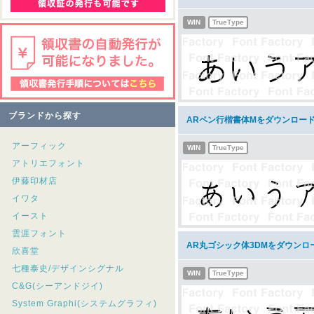
WIN
TrueType
ブランドから探す
ARペン行楷書体Mをダウンロー
アーフィック
WIN
TrueType
アトリエフォント
伊藤印材店
イワタ
イースト
雲涯フォント
AR丸ゴシック体3DMをダウンロ
欣喜堂
七種泰史/デザインシグナル
WIN
TrueType
C&G(シーアンドジイ)
System Graphi(システムグラフィ)