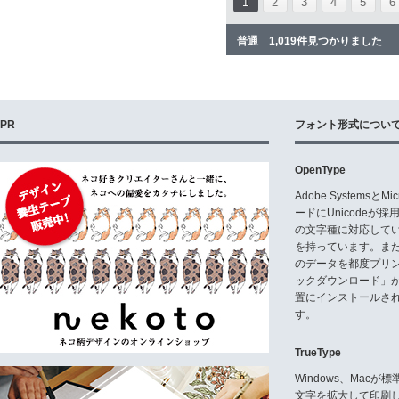
1
2
3
4
5
6
普通 1,019件見つかりました
PR
フォント形式につい
OpenType
Adobe Systemsと
ードにUnicode
の文字種に対応している
を持っています。ま
のデータを都度プリ
ックダウンロード」
置にインストールさ
す。
TrueType
Windows、Mac
文字を拡大して印刷