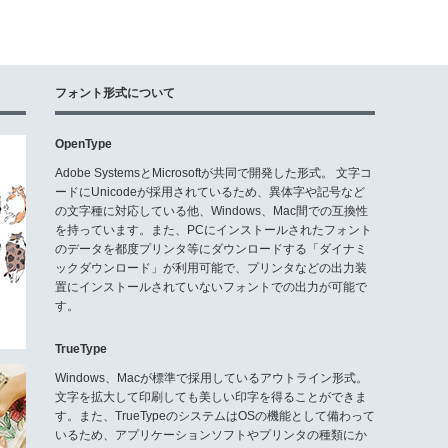
フォント形式について
OpenType
Adobe SystemsとMicrosoftが共同で開発した形式。 文字コ
ードにUnicodeが採用されているため、異体字や記号など
の文字種に対応している他、Windows、Mac間での互換性
を持っています。また、PCにインストールされたフォント
のデータを都度プリンタ等にダウンロードする「ダイナミ
ックダウンロード」が利用可能で、プリンタなどの出力装
置にインストールされていないフォントでの出力が可能で
す。
TrueType
Windows、Macが標準で採用しているアウトライン形式。
文字を拡大して印刷しても美しい印字を得ることができま
す。また、TrueTypeのシステムはOSの機能として備わって
いるため、アプリケーションソフトやプリンタの種類にか