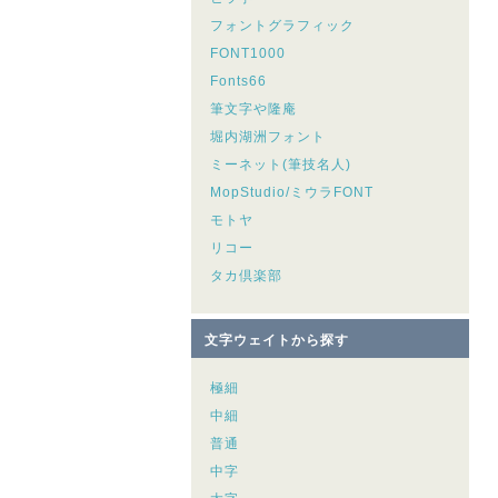
フォントグラフィック
FONT1000
Fonts66
筆文字や隆庵
堀内湖洲フォント
ミーネット(筆技名人)
MopStudio/ミウラFONT
モトヤ
リコー
タカ倶楽部
文字ウェイトから探す
極細
中細
普通
中字