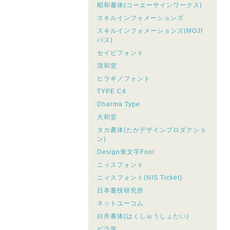
昭和書体(コーエーサインワークス)
スキルインフォメーションズ
スキルインフォメーションズ(MOJI
パス)
セイビフォント
清和堂
ヒラギノフォント
TYPE C4
Dharma Type
大和堂
タカ書体(たかデザインプロダクショ
ン)
Design筆文字Font
ニィスフォント
ニィスフォント(NIS Ticket)
日本書技研究所
ネットユーコム
白舟書体(はくしゅうしょたい)
ビラ学