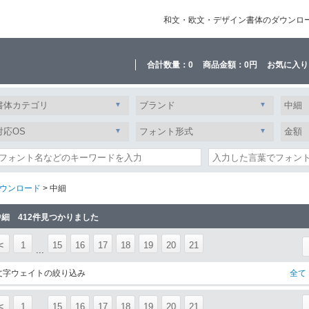
和文・欧文・デザイン書体のダウンロード販
合計数量：
0
商品金額：
0円
お気に入り
ウンロード
> 中細
中細 412件見つかりました
<
1
15
16
17
18
19
20
21
...
文字ウェイトの絞り込み
全て
<
1
15
16
17
18
19
20
21