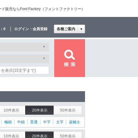
売ならFont Factory（フォントファクトリー）
：
0
ログイン・会員登録
各種ご案内
▼
10件表示
20件表示
50件表示
極細
中細
普通
中字
太字
超極太
10件表示
20件表示
50件表示