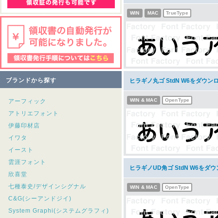
WIN
MAC
TrueType
ブランドから探す
ヒラギノ丸ゴ StdN W6をダウン
WIN & MAC
OpenType
アーフィック
アトリエフォント
伊藤印材店
イワタ
イースト
雲涯フォント
ヒラギノUD角ゴ StdN W6をダ
欣喜堂
七種泰史/デザインシグナル
WIN & MAC
OpenType
C&G(シーアンドジイ)
System Graphi(システムグラフィ)