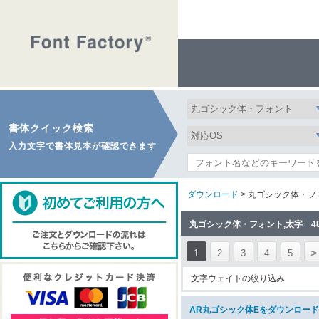
書体クイック検索
入力文字で書体見本が確認できます
ダウンロード
> 丸ゴシック体・フ
丸ゴシック体・フォント,太字 4
>
1
2
3
4
5
文字ウェイトの絞り込み
AR丸ゴシック体Eをダウンロード