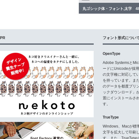
丸ゴシック体・フォント,太字 4
PR
フォント形式につい
OpenType
Adobe Systemsと
ードにUnicode
の文字種に対応している
を持っています。ま
のデータを都度プリ
ックダウンロード」
置にインストールさ
す。
TrueType
Windows、Mac
文字を拡大して印刷
す。また、TrueTy