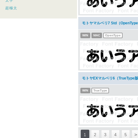
太字
超極太
モトヤマルベリ7 Std（OpenT
WIN
MAC
OpenType
モトヤEXマルベリ6（TrueTyp
WIN
TrueType
>
1
2
3
4
5