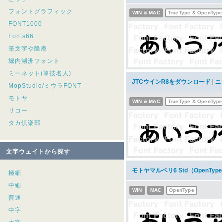
フォントグラフィック
WIN & MAC
TrueType & OpenTyp
FONT1000
Fonts66
筆文字や隆庵
堀内湖洲フォント
ミーネット(筆技名人)
JTCウインR8をダウンロード
|
ニ
MopStudio/ミウラFONT
モトヤ
WIN & MAC
TrueType & OpenTyp
リコー
タカ倶楽部
文字ウェイトから探す
モトヤマルベリ6 Std（OpenT
極細
中細
WIN
MAC
OpenType
普通
中字