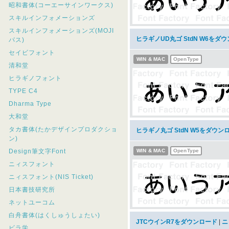
昭和書体(コーエーサインワークス)
スキルインフォメーションズ
スキルインフォメーションズ(MOJI
ヒラギノUD丸ゴ StdN W6をダ
パス)
セイビフォント
WIN & MAC
OpenType
清和堂
ヒラギノフォント
TYPE C4
Dharma Type
大和堂
タカ書体(たかデザインプロダクショ
ヒラギノ丸ゴ StdN W5をダウン
ン)
Design筆文字Font
WIN & MAC
OpenType
ニィスフォント
ニィスフォント(NIS Ticket)
日本書技研究所
ネットユーコム
白舟書体(はくしゅうしょたい)
JTCウインR7をダウンロード
|
ニ
ビラ学