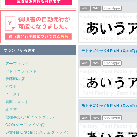
WIN
MAC
OpenType
ブランドから探す
モトヤゴシック4 ProN（Open
WIN
MAC
OpenType
アーフィック
アトリエフォント
伊藤印材店
イワタ
イースト
雲涯フォント
モトヤゴシック5 ProN（Open
欣喜堂
七種泰史/デザインシグナル
WIN
MAC
OpenType
C&G(シーアンドジイ)
System Graphi(システムグラフィ)