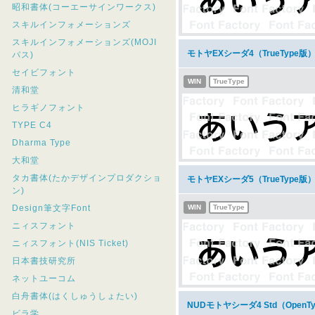
昭和書体(コーエーサインワークス)
スキルインフォメーションズ
スキルインフォメーションズ(MOJI
モトヤEXシーダ4（TrueType
パス)
セイビフォント
WIN
TrueType
清和堂
ヒラギノフォント
TYPE C4
Dharma Type
大和堂
タカ書体(たかデザインプロダクショ
モトヤEXシーダ5（TrueType
ン)
Design筆文字Font
WIN
TrueType
ニィスフォント
ニィスフォント(NIS Ticket)
日本書技研究所
ネットユーコム
白舟書体(はくしゅうしょたい)
NUDモトヤシーダ4 Std（Open
ビラ学