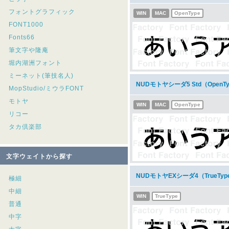
フォントグラフィック
WIN
MAC
OpenType
FONT1000
Fonts66
筆文字や隆庵
堀内湖洲フォント
ミーネット(筆技名人)
NUDモトヤシーダ5 Std（Open
MopStudio/ミウラFONT
モトヤ
WIN
MAC
OpenType
リコー
タカ倶楽部
文字ウェイトから探す
NUDモトヤEXシーダ4（TrueT
極細
中細
WIN
TrueType
普通
中字