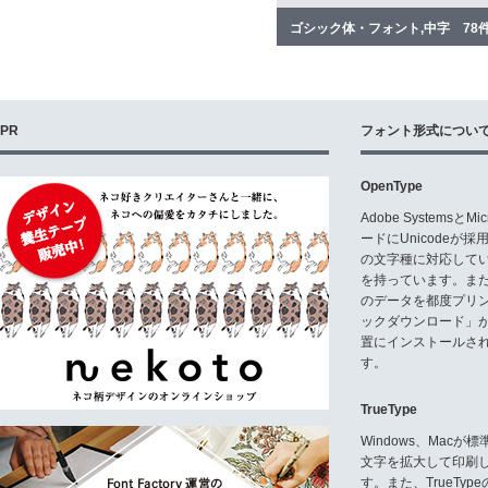
ゴシック体・フォント,中字 78
PR
フォント形式につい
OpenType
Adobe Systemsと
ードにUnicode
の文字種に対応している
を持っています。ま
のデータを都度プリ
ックダウンロード」
置にインストールさ
す。
TrueType
Windows、Mac
文字を拡大して印刷
す。また、TrueTy