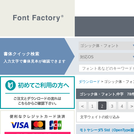
書体クイック検索
入力文字で書体見本が確認できます
ダウンロード
> ゴシック体・フォ
ゴシック体・フォント,中字 78
<
>
1
2
3
4
文字ウェイトの絞り込み
モトヤシーダ5 Std（OpenTy