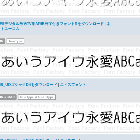
AFSデジタル放送TV用ARIB外字付きフォントRをダウンロード
|
ネ
ットユーコム
IN
TrueType
NIS_UDゴシックD4をダウンロード
|
ニィスフォント
IN & MAC
TrueType & OpenType