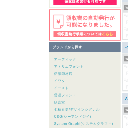
W
ブランドから探す
W
アーフィック
アトリエフォント
伊藤印材店
イワタ
イースト
雲涯フォント
欣喜堂
七種泰史/デザインシグナル
W
C&G(シーアンドジイ)
System Graphi(システムグラフィ)