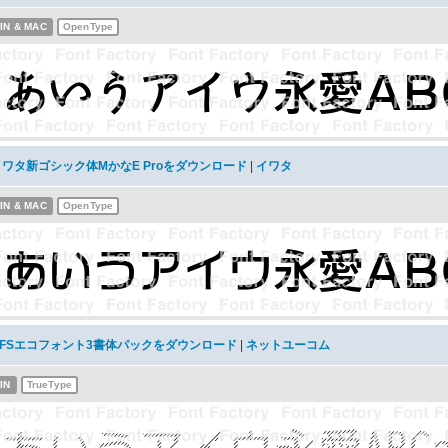
IN & MAC
OpenType
イワタ新ゴシック体MかなE Proをダウンロード
|
イワタ
IN & MAC
OpenType
AFSエコフォント3書体パックをダウンロード
|
ネットユーコム
IN
TrueType