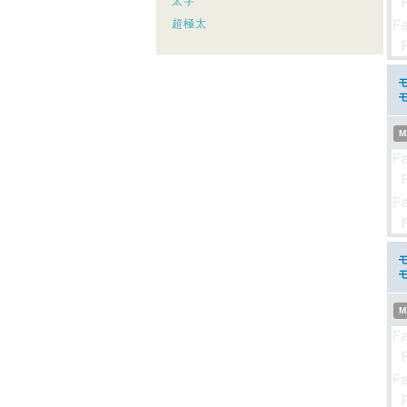
太字
超極太
M
M