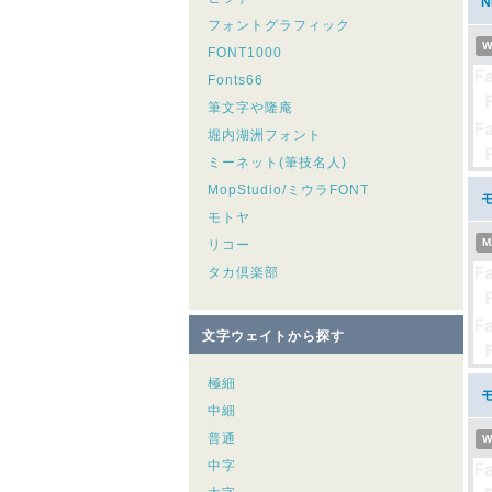
フォントグラフィック
W
FONT1000
Fonts66
筆文字や隆庵
堀内湖洲フォント
ミーネット(筆技名人)
MopStudio/ミウラFONT
モトヤ
M
リコー
タカ倶楽部
文字ウェイトから探す
極細
モ
中細
普通
W
中字