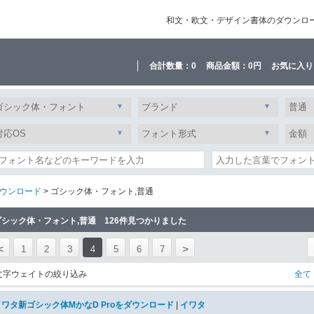
和文・欧文・デザイン書体のダウンロード販
合計数量：
0
商品金額：
0円
お気に入り
ウンロード
> ゴシック体・フォント,普通
ゴシック体・フォント,普通 126件見つかりました
<
>
1
2
3
4
5
6
7
文字ウェイトの絞り込み
全て
イワタ新ゴシック体MかなD Proをダウンロード
|
イワタ