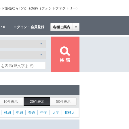
売ならFont Factory（フォントファクトリー）
：
0
ログイン・会員登録
各種ご案内
▼
10件表示
20件表示
50件表示
極細
中細
普通
中字
太字
超極太