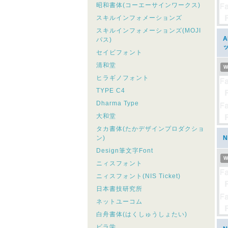
昭和書体(コーエーサインワークス)
スキルインフォメーションズ
スキルインフォメーションズ(MOJI
パス)
セイビフォント
清和堂
W
ヒラギノフォント
TYPE C4
Dharma Type
大和堂
タカ書体(たかデザインプロダクショ
ン)
Design筆文字Font
W
ニィスフォント
ニィスフォント(NIS Ticket)
日本書技研究所
ネットユーコム
白舟書体(はくしゅうしょたい)
ビラ学