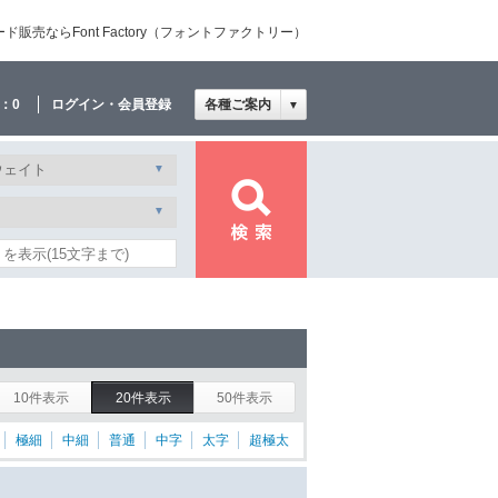
売ならFont Factory（フォントファクトリー）
：
0
ログイン・会員登録
各種ご案内
▼
10件表示
20件表示
50件表示
極細
中細
普通
中字
太字
超極太