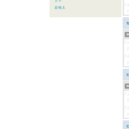
太字
超極太
W
ヒ
W
ヒ