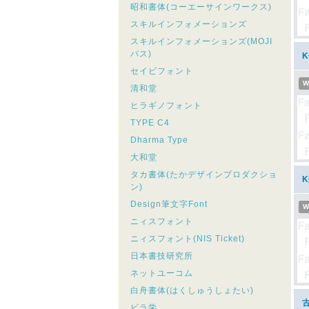
昭和書体(コーエーサインワークス)
スキルインフォメーションズ
スキルインフォメーションズ(MOJI
パス)
セイビフォント
W
清和堂
ヒラギノフォント
TYPE C4
Dharma Type
大和堂
タカ書体(たかデザインプロダクショ
ン)
Design筆文字Font
W
ニィスフォント
ニィスフォント(NIS Ticket)
日本書技研究所
ネットユーコム
白舟書体(はくしゅうしょたい)
古
ビラ学