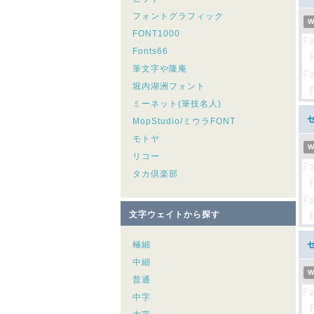
フォントグラフィック
W
FONT1000
Fonts66
筆文字や隆庵
堀内湖洲フォント
ミーネット(筆技名人)
MopStudio/ミウラFONT
モトヤ
W
リコー
タカ倶楽部
文字ウェイトから探す
極細
中細
W
普通
中字