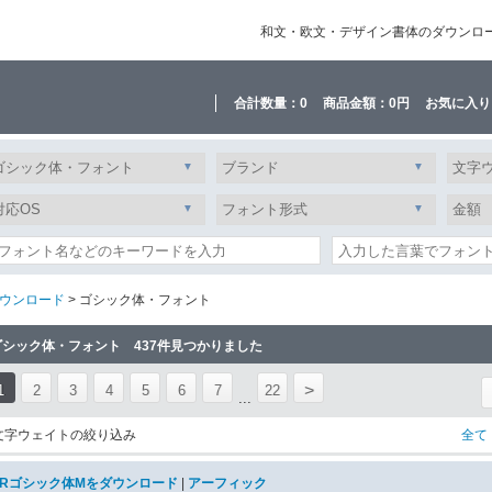
和文・欧文・デザイン書体のダウンロード販
合計数量：
0
商品金額：
0円
お気に入り
ウンロード
> ゴシック体・フォント
ゴシック体・フォント 437件見つかりました
>
1
2
3
4
5
6
7
22
...
文字ウェイトの絞り込み
全て
ARゴシック体Mをダウンロード
|
アーフィック