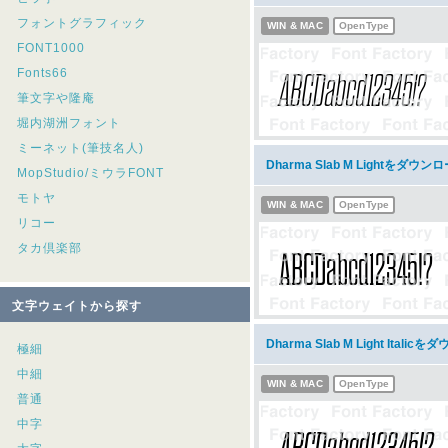
フォントグラフィック
WIN & MAC
OpenType
FONT1000
Fonts66
筆文字や隆庵
堀内湖洲フォント
ミーネット(筆技名人)
Dharma Slab M Lightをダウン
MopStudio/ミウラFONT
モトヤ
WIN & MAC
OpenType
リコー
タカ倶楽部
文字ウェイトから探す
Dharma Slab M Light Itali
極細
中細
WIN & MAC
OpenType
普通
中字