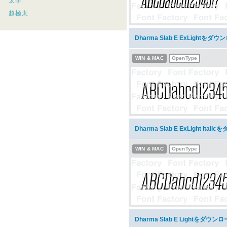
太字
超極太
Dharma Slab E ExLightをダ
WIN & MAC
OpenType
Dharma Slab E ExLight Ital
WIN & MAC
OpenType
Dharma Slab E Lightをダウン