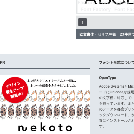
1
欧文書体・セリフ,中細 23件見
PR
フォント形式につい
OpenType
Adobe Systemsと
ードにUnicode
の文字種に対応している
を持っています。ま
のデータを都度プリ
ックダウンロード」
置にインストールさ
す。