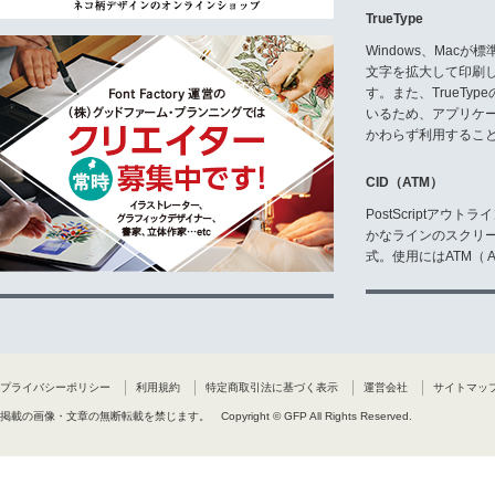
TrueType
Windows、Mac
文字を拡大して印刷
す。また、TrueTy
いるため、アプリケ
かわらず利用するこ
CID（ATM）
PostScriptア
かなラインのスクリ
式。使用にはATM（ Ad
プライバシーポリシー
利用規約
特定商取引法に基づく表示
運営会社
サイトマッ
掲載の画像・文章の無断転載を禁じます。
Copyright © GFP All Rights Reserved.