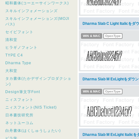
昭和書体(コーエーサインワークス)
スキルインフォメーションズ
スキルインフォメーションズ(MOJI
Dharma Slab C Light Italic
パス)
セイビフォント
WIN & MAC
OpenType
清和堂
ヒラギノフォント
TYPE C4
Dharma Type
大和堂
タカ書体(たかデザインプロダクショ
Dharma Slab M ExLightをダ
ン)
Design筆文字Font
WIN & MAC
OpenType
ニィスフォント
ニィスフォント(NIS Ticket)
日本書技研究所
ネットユーコム
白舟書体(はくしゅうしょたい)
Dharma Slab M ExLight Ita
ビラ学