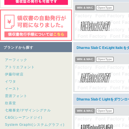
WIN & MAC
OpenType
ブランドから探す
Dharma Slab C ExLight Ita
WIN & MAC
OpenType
アーフィック
アトリエフォント
伊藤印材店
イワタ
イースト
雲涯フォント
Dharma Slab C Lightをダウン
欣喜堂
七種泰史/デザインシグナル
WIN & MAC
OpenType
C&G(シーアンドジイ)
System Graphi(システムグラフィ)