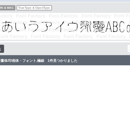
IN & MAC
TrueType & OpenType
1
篆書体/印相体・フォント,極細 1件見つかりました