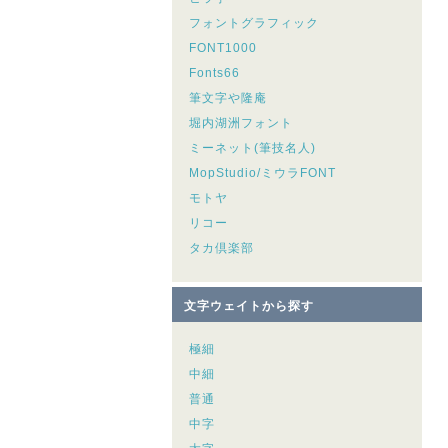
フォントグラフィック
FONT1000
Fonts66
筆文字や隆庵
堀内湖洲フォント
ミーネット(筆技名人)
MopStudio/ミウラFONT
モトヤ
リコー
タカ倶楽部
文字ウェイトから探す
極細
中細
普通
中字