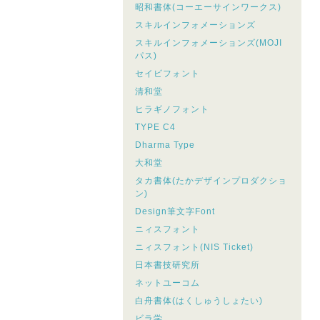
昭和書体(コーエーサインワークス)
スキルインフォメーションズ
スキルインフォメーションズ(MOJI
パス)
セイビフォント
清和堂
ヒラギノフォント
TYPE C4
Dharma Type
大和堂
タカ書体(たかデザインプロダクショ
ン)
Design筆文字Font
ニィスフォント
ニィスフォント(NIS Ticket)
日本書技研究所
ネットユーコム
白舟書体(はくしゅうしょたい)
ビラ学