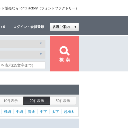
売ならFont Factory（フォントファクトリー）
：
0
ログイン・会員登録
各種ご案内
▼
10件表示
20件表示
50件表示
極細
中細
普通
中字
太字
超極太