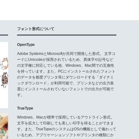
フォント形式について
OpenType
Adobe SystemsとMicrosoftが共同で開発した形式。 文字コ
ードにUnicodeが採用されているため、異体字や記号など
の文字種に対応している他、Windows、Mac間での互換性
を持っています。また、PCにインストールされたフォント
のデータを都度プリンタ等にダウンロードする「ダイナミ
ックダウンロード」が利用可能で、プリンタなどの出力装
置にインストールされていないフォントでの出力が可能で
す。
TrueType
Windows、Macが標準で採用しているアウトライン形式。
文字を拡大して印刷しても美しい印字を得ることができま
す。また、TrueTypeのシステムはOSの機能として備わって
いるため、アプリケーションソフトやプリンタの種類にか