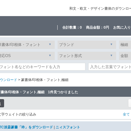
和文・欧文・デザイン書体のダウンロード販
合計数量：
0
商品金額：
0円
お気に入り
ウンロード
> 篆書体/印相体・フォント,極細
篆書体/印相体・フォント,極細 1件見つかりました
1
文字ウェイトの絞り込み
全て
JTC淡斎篆書「吟」をダウンロード
|
ニィスフォント