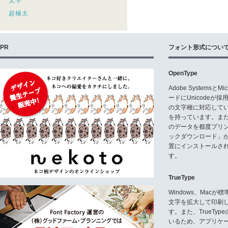
太字
超極太
PR
フォント形式につい
OpenType
Adobe Systemsと
ードにUnicode
の文字種に対応している
を持っています。ま
のデータを都度プリ
ックダウンロード」
置にインストールさ
す。
TrueType
Windows、Mac
文字を拡大して印刷
す。また、TrueTy
いるため、アプリケ