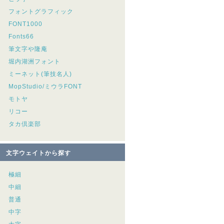
フォントグラフィック
FONT1000
Fonts66
筆文字や隆庵
堀内湖洲フォント
ミーネット(筆技名人)
MopStudio/ミウラFONT
モトヤ
リコー
タカ倶楽部
文字ウェイトから探す
極細
中細
普通
中字