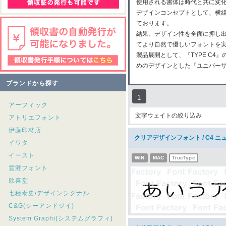
使用される書体は時代と共に変化
デザインコンセプトとして、横
ております。
結果、デザイン性を全面に押し
てより自然で優しいフォントを
製品展開として、『TYPE C
めのデザインとした『ユニバー
ブランドから探す
1
アーフィック
文字ウェイトの絞り込み
アトリエフォント
伊藤印材店
クリアデザインフォント / C4 ニ
イワタ
イースト
WIN
MAC
TrueType
雲涯フォント
欣喜堂
七種泰史/デザインシグナル
C&G(シーアンドジイ)
System Graphi(システムグラフィ)