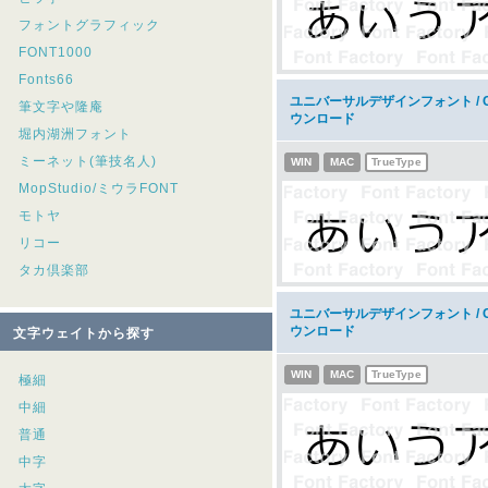
フォントグラフィック
FONT1000
Fonts66
ユニバーサルデザインフォント / C
筆文字や隆庵
ウンロード
堀内湖洲フォント
ミーネット(筆技名人)
WIN
MAC
TrueType
MopStudio/ミウラFONT
モトヤ
リコー
タカ倶楽部
ユニバーサルデザインフォント / C
ウンロード
文字ウェイトから探す
WIN
MAC
TrueType
極細
中細
普通
中字