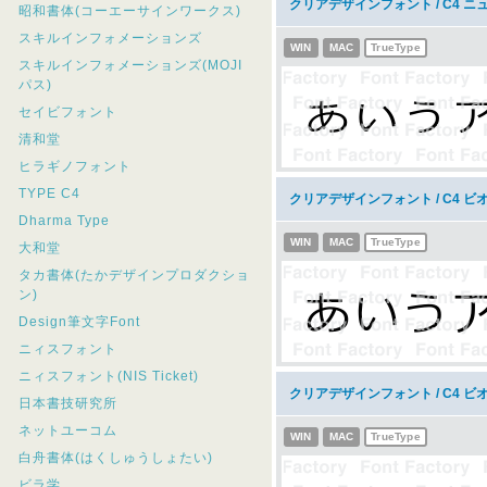
クリアデザインフォント / C4 ニュ
昭和書体(コーエーサインワークス)
スキルインフォメーションズ
WIN
MAC
TrueType
スキルインフォメーションズ(MOJI
パス)
セイビフォント
清和堂
ヒラギノフォント
TYPE C4
クリアデザインフォント / C4 ビ
Dharma Type
WIN
MAC
TrueType
大和堂
タカ書体(たかデザインプロダクショ
ン)
Design筆文字Font
ニィスフォント
ニィスフォント(NIS Ticket)
クリアデザインフォント / C4 ビオ
日本書技研究所
ネットユーコム
WIN
MAC
TrueType
白舟書体(はくしゅうしょたい)
ビラ学