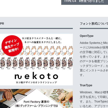
TYPE C4 8件見つかりました
PR
フォント形式につい
OpenType
Adobe Systemsと
ードにUnicode
の文字種に対応している
を持っています。ま
のデータを都度プリ
ックダウンロード」
置にインストールさ
す。
TrueType
Windows、Mac
文字を拡大して印刷
す。また、TrueTy
いるため、アプリケ