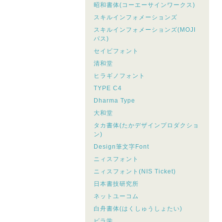
昭和書体(コーエーサインワークス)
スキルインフォメーションズ
スキルインフォメーションズ(MOJI
パス)
セイビフォント
清和堂
ヒラギノフォント
TYPE C4
Dharma Type
大和堂
タカ書体(たかデザインプロダクショ
ン)
Design筆文字Font
ニィスフォント
ニィスフォント(NIS Ticket)
日本書技研究所
ネットユーコム
白舟書体(はくしゅうしょたい)
ビラ学