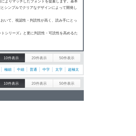
今日によりマッチしたフォントを提案します。基本
想とシンプルでクリアなデザインによって開発し
において、視認性・判読性が高く、読み手にとっ
ォントシリーズ』と更に判読性・可読性を高めるた
。
10件表示
20件表示
50件表示
極細
中細
普通
中字
太字
超極太
10件表示
20件表示
50件表示