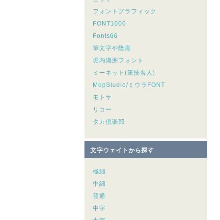
フォントグラフィック
FONT1000
Fonts66
筆文字や隆庵
堀内湖洲フォント
ミーネット(筆技名人)
MopStudio/ミウラFONT
モトヤ
リコー
タカ倶楽部
文字ウェイトから探す
極細
中細
普通
中字