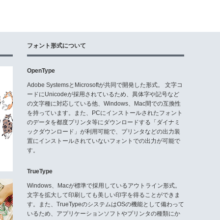
フォント形式について
OpenType
Adobe SystemsとMicrosoftが共同で開発した形式。 文字コ
ードにUnicodeが採用されているため、異体字や記号など
の文字種に対応している他、Windows、Mac間での互換性
を持っています。また、PCにインストールされたフォント
のデータを都度プリンタ等にダウンロードする「ダイナミ
ックダウンロード」が利用可能で、プリンタなどの出力装
置にインストールされていないフォントでの出力が可能で
す。
TrueType
Windows、Macが標準で採用しているアウトライン形式。
文字を拡大して印刷しても美しい印字を得ることができま
す。また、TrueTypeのシステムはOSの機能として備わって
いるため、アプリケーションソフトやプリンタの種類にか