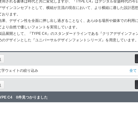
使用される書体は時代と共に変化しますが、『TYPE C4』はデジタル全盛時代の
デザインコンセプトとして、横組が主流の現在において、より横組に適した設計思
ております。
結果、デザイン性を全面に押し出し過ぎることなく、あらゆる場所や媒体での利用
てより自然で優しいフォントを実現しています。
製品展開として、『TYPE C4』のスタンダードラインである『クリアデザインフ
めのデザインとした『ユニバーサルデザインフォントシリーズ』を用意しています
1
文字ウェイトの絞り込み
全て
1
YPE C4 0件見つかりました