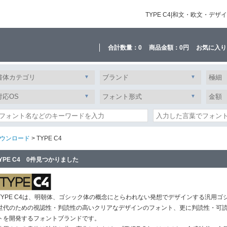
TYPE C4|和文・欧文・
合計数量：
0
商品金額：
0円
お気に入り
ウンロード
> TYPE C4
YPE C4 0件見つかりました
TYPE C4は、明朝体、ゴシック体の概念にとらわれない発想でデザインする汎用ゴ
世代のための視認性・判読性の高いクリアなデザインのフォント、更に判読性・可
トを開発するフォントブランドです。