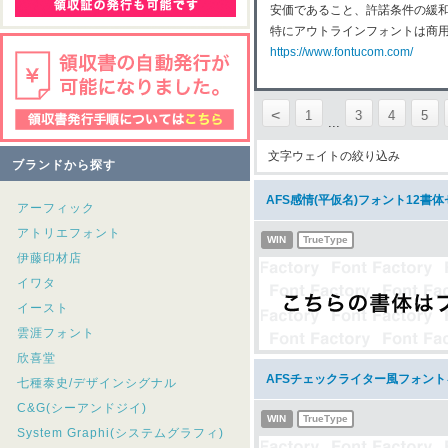
安価であること、許諾条件の緩
特にアウトラインフォントは商
https://www.fontucom.com/
<
1
3
4
5
...
文字ウェイトの絞り込み
ブランドから探す
AFS感情(平仮名)フォント12書
アーフィック
アトリエフォント
WIN
TrueType
伊藤印材店
イワタ
イースト
雲涯フォント
欣喜堂
AFSチェックライター風フォン
七種泰史/デザインシグナル
C&G(シーアンドジイ)
WIN
TrueType
System Graphi(システムグラフィ)