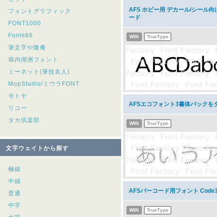
AFS ホビー用 デカール/シール
フォントグラフィック
ード
FONT1000
Fonts66
WIN
TrueType
筆文字や隆庵
堀内湖洲フォント
ミーネット(筆技名人)
MopStudio/ミウラFONT
モトヤ
AFSエコフォント3書体パックを
リコー
タカ倶楽部
WIN
TrueType
文字ウェイトから探す
極細
中細
AFSバーコード用フォント Cod
普通
中字
WIN
TrueType