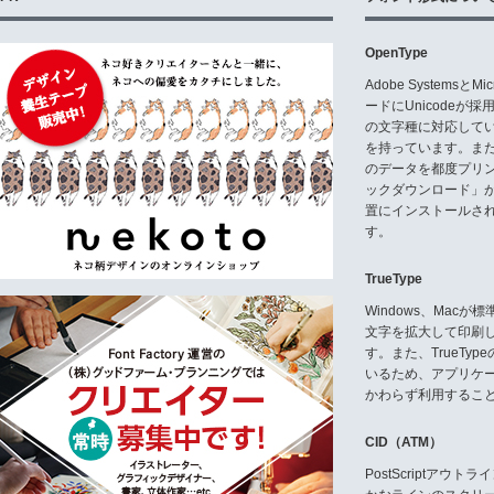
OpenType
Adobe Systemsと
ードにUnicode
の文字種に対応している
を持っています。ま
のデータを都度プリ
ックダウンロード」
置にインストールさ
す。
TrueType
Windows、Mac
文字を拡大して印刷
す。また、TrueTy
いるため、アプリケ
かわらず利用するこ
CID（ATM）
PostScriptア