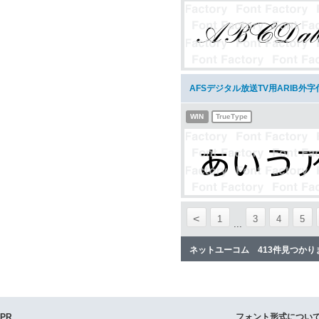
AFSデジタル放送TV用ARIB外
WIN
TrueType
<
1
3
4
5
...
ネットユーコム 413件見つかり
PR
フォント形式につい