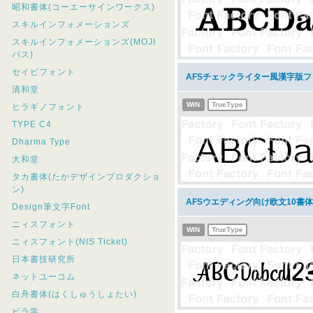
昭和書体(コーエーサインワークス)
スキルインフォメーションズ
スキルインフォメーションズ(MOJI
パス)
セイビフォント
AFSチェックライター風漢字版
清和堂
WIN
TrueType
ヒラギノフォント
TYPE C4
Dharma Type
大和堂
タカ書体(たかデザインプロダクショ
ン)
AFSウエディング向け欧文10書
Design筆文字Font
ニィスフォント
WIN
TrueType
ニィスフォント(NIS Ticket)
日本書技研究所
ネットユーコム
白舟書体(はくしゅうしょたい)
ビラ学