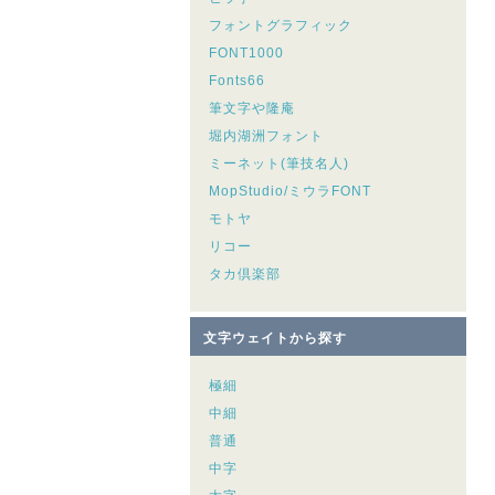
フォントグラフィック
FONT1000
Fonts66
筆文字や隆庵
堀内湖洲フォント
ミーネット(筆技名人)
MopStudio/ミウラFONT
モトヤ
リコー
タカ倶楽部
文字ウェイトから探す
極細
中細
普通
中字