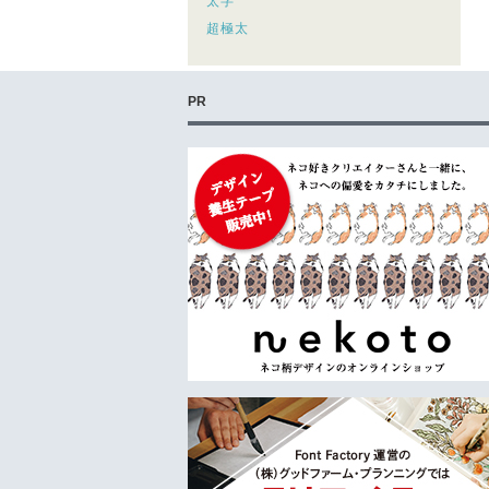
太字
超極太
PR