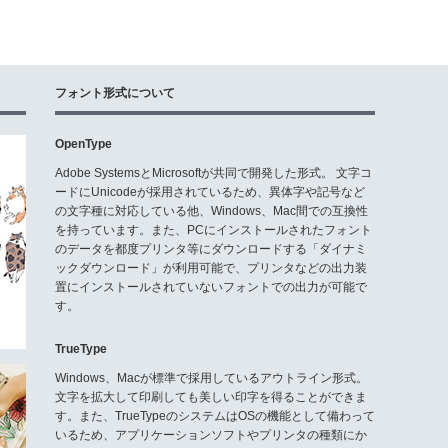
フォント形式について
OpenType
Adobe SystemsとMicrosoftが共同で開発した形式。 文字コ
ードにUnicodeが採用されているため、異体字や記号など
の文字種に対応している他、Windows、Mac間での互換性
を持っています。また、PCにインストールされたフォント
のデータを都度プリンタ等にダウンロードする「ダイナミ
ックダウンロード」が利用可能で、プリンタなどの出力装
置にインストールされていないフォントでの出力が可能で
す。
TrueType
Windows、Macが標準で採用しているアウトライン形式。
文字を拡大して印刷しても美しい印字を得ることができま
す。また、TrueTypeのシステムはOSの機能として備わって
いるため、アプリケーションソフトやプリンタの種類にか