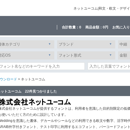
ネットユーコム|和文・欧文・デザ
合計数量：
0
商品金額：
0円
お気に入り
ウンロード
> ネットユーコム
ネットユーコム 22件見つかりました
株式会社ネットユーコムが提供するフォントは、利用者を意識した目的別限定の低
お使いいただく方のために設計しています。
Weddingを意識した書体、デカールやシールなどの利用できる欧文や数字、活字時
ARAIB外字付きフォント、テスト印字に利用するエコフォント、バーコードフォン