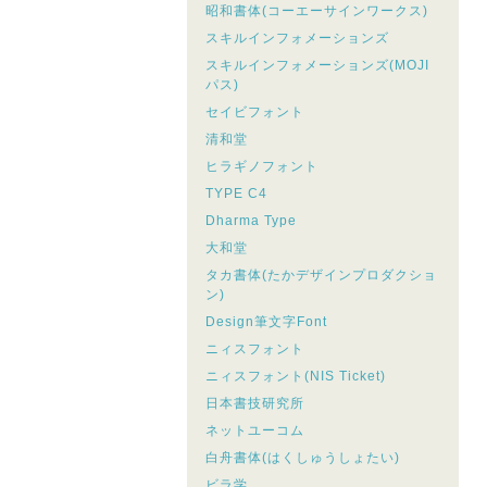
昭和書体(コーエーサインワークス)
スキルインフォメーションズ
スキルインフォメーションズ(MOJI
パス)
セイビフォント
清和堂
ヒラギノフォント
TYPE C4
Dharma Type
大和堂
タカ書体(たかデザインプロダクショ
ン)
Design筆文字Font
ニィスフォント
ニィスフォント(NIS Ticket)
日本書技研究所
ネットユーコム
白舟書体(はくしゅうしょたい)
ビラ学