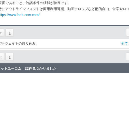
安価であること、許諾条件の緩和が特長です。
特にアウトラインフォントは商用利用可能、動画テロップなど配信自由、合字やロ
ttps://www.fontucom.com/
<
1
文字ウェイトの絞り込み
全て
<
1
ネットユーコム 22件見つかりました