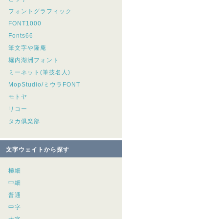
フォントグラフィック
FONT1000
Fonts66
筆文字や隆庵
堀内湖洲フォント
ミーネット(筆技名人)
MopStudio/ミウラFONT
モトヤ
リコー
タカ倶楽部
文字ウェイトから探す
極細
中細
普通
中字