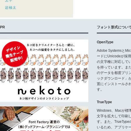
太字
超極太
PR
フォント形式につい
OpenType
Adobe Systemsと
ードにUnicode
の文字種に対応している
を持っています。ま
のデータを都度プリ
ックダウンロード」
置にインストールさ
す。
TrueType
Windows、Mac
文字を拡大して印刷
す。また、TrueTy
いるため、アプリケ