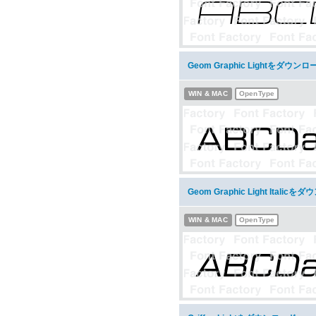
Geom Graphic Lightをダウンロ
WIN & MAC
OpenType
Geom Graphic Light Italic
WIN & MAC
OpenType