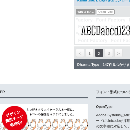
Rama Slab E Lightをダウンロー
WIN & MAC
OpenType
<
>
1
2
3
Dharma Type 147件見つかり
PR
フォント形式につい
OpenType
Adobe Systemsと
ードにUnicode
の文字種に対応している