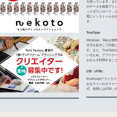
を持っています。ま
のデータを都度プリ
ックダウンロード」
置にインストールさ
す。
TrueType
Windows、Mac
文字を拡大して印刷
す。また、TrueTy
いるため、アプリケ
かわらず利用するこ
CID（ATM）
PostScriptア
かなラインのスクリ
式。使用にはATM（ Ad