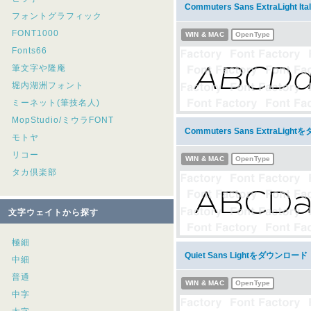
Commuters Sans ExtraLight
フォントグラフィック
FONT1000
WIN & MAC
OpenType
Fonts66
筆文字や隆庵
堀内湖洲フォント
ミーネット(筆技名人)
MopStudio/ミウラFONT
Commuters Sans ExtraLig
モトヤ
リコー
WIN & MAC
OpenType
タカ倶楽部
文字ウェイトから探す
極細
Quiet Sans Lightをダウンロード
中細
普通
WIN & MAC
OpenType
中字