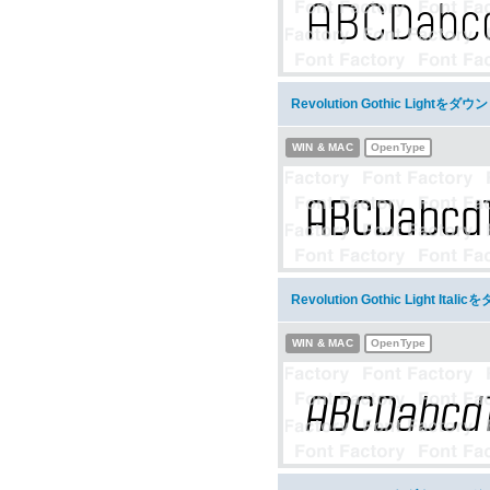
Revolution Gothic Lightをダ
WIN & MAC
OpenType
Revolution Gothic Light Ita
WIN & MAC
OpenType