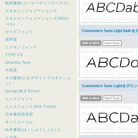
昭和書体(コーエーサインワークス)
スキルインフォメーションズ
スキルインフォメーションズ(MOJI
パス)
Commuters Sans Light Ital
セイビフォント
清和堂
WIN & MAC
OpenType
ヒラギノフォント
TYPE C4
Dharma Type
大和堂
タカ書体(たかデザインプロダクショ
ン)
Commuters Sans Lightをダ
Design筆文字Font
WIN & MAC
OpenType
ニィスフォント
ニィスフォント(NIS Ticket)
日本書技研究所
ネットユーコム
白舟書体(はくしゅうしょたい)
ビラ学