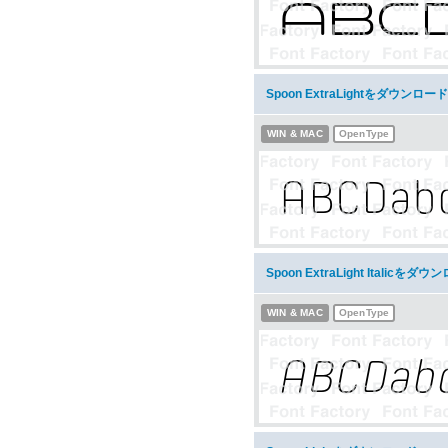
Spoon ExtraLightをダウンロード
WIN & MAC
OpenType
Spoon ExtraLight Italicをダ
WIN & MAC
OpenType