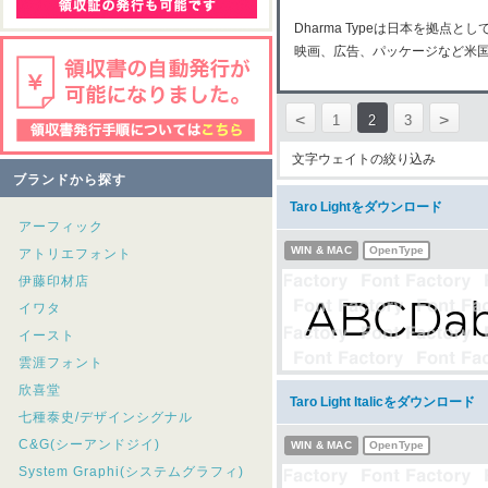
Dharma Typeは日本を拠
映画、広告、パッケージなど米
<
>
1
2
3
文字ウェイトの絞り込み
ブランドから探す
Taro Lightをダウンロード
アーフィック
WIN & MAC
OpenType
アトリエフォント
伊藤印材店
イワタ
イースト
雲涯フォント
欣喜堂
Taro Light Italicをダウンロード
七種泰史/デザインシグナル
C&G(シーアンドジイ)
WIN & MAC
OpenType
System Graphi(システムグラフィ)