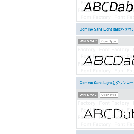
Gomme Sans Light Italicを
WIN & MAC
OpenType
Gomme Sans Lightをダウンロ
WIN & MAC
OpenType