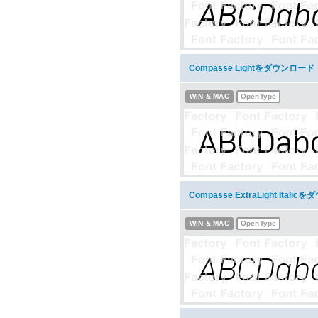
Compasse Lightをダウンロード
WIN & MAC
OpenType
Compasse ExtraLight Itali
WIN & MAC
OpenType