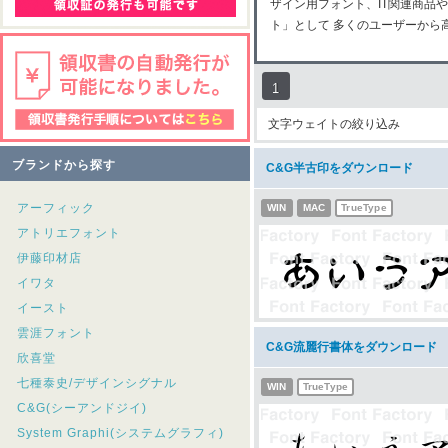
ザイン用フォント、IT関連商品
ト」として 多くのユーザーから
1
文字ウェイトの絞り込み
ブランドから探す
C&G半古印をダウンロード
アーフィック
WIN
MAC
TrueType
アトリエフォント
伊藤印材店
イワタ
イースト
雲涯フォント
C&G流麗行書体をダウンロード
欣喜堂
七種泰史/デザインシグナル
WIN
TrueType
C&G(シーアンドジイ)
System Graphi(システムグラフィ)