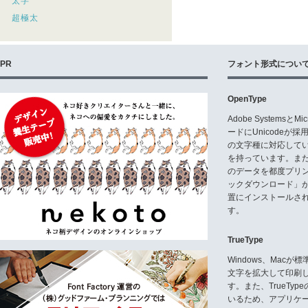
太字
超極太
PR
フォント形式につい
OpenType
Adobe Systemsと
ードにUnicode
の文字種に対応している
を持っています。ま
のデータを都度プリ
ックダウンロード」
置にインストールさ
す。
TrueType
Windows、Mac
文字を拡大して印刷
す。また、TrueTy
いるため、アプリケ