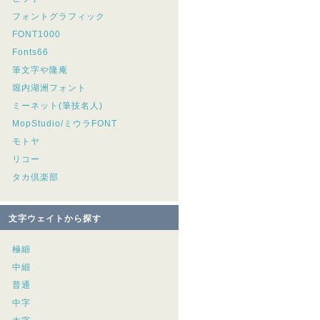
フォントグラフィック
FONT1000
Fonts66
筆文字や隆庵
堀内湖洲フォント
ミーネット(筆技名人)
MopStudio/ミウラFONT
モトヤ
リコー
タカ倶楽部
文字ウェイトから探す
極細
中細
普通
中字