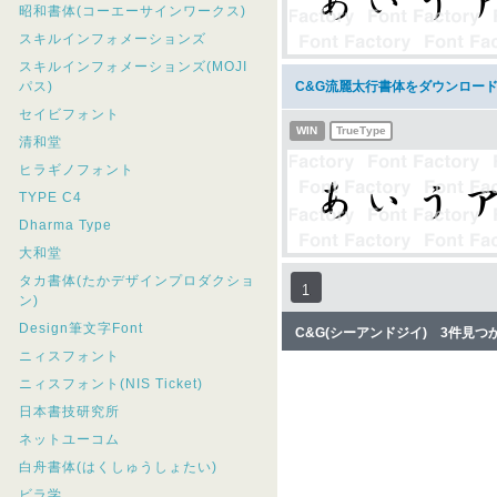
昭和書体(コーエーサインワークス)
スキルインフォメーションズ
スキルインフォメーションズ(MOJI
パス)
C&G流麗太行書体をダウンロー
セイビフォント
WIN
TrueType
清和堂
ヒラギノフォント
TYPE C4
Dharma Type
大和堂
タカ書体(たかデザインプロダクショ
1
ン)
Design筆文字Font
C&G(シーアンドジイ) 3件見つ
ニィスフォント
ニィスフォント(NIS Ticket)
日本書技研究所
ネットユーコム
白舟書体(はくしゅうしょたい)
ビラ学