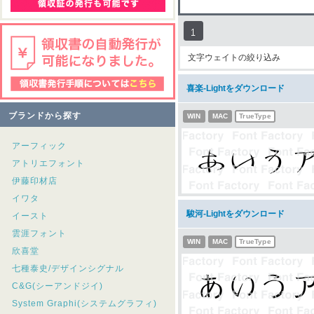
1
文字ウェイトの絞り込み
喜楽-Lightをダウンロード
ブランドから探す
WIN
MAC
TrueType
アーフィック
アトリエフォント
伊藤印材店
イワタ
駿河-Lightをダウンロード
イースト
雲涯フォント
WIN
MAC
TrueType
欣喜堂
七種泰史/デザインシグナル
C&G(シーアンドジイ)
System Graphi(システムグラフィ)