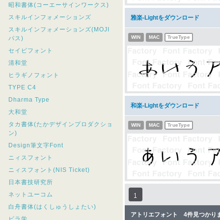
昭和書体(コーエーサインワークス)
スキルインフォメーションズ
雅楽-Lightをダウンロード
スキルインフォメーションズ(MOJI
WIN
MAC
TrueType
パス)
セイビフォント
清和堂
ヒラギノフォント
TYPE C4
Dharma Type
和楽-Lightをダウンロード
大和堂
タカ書体(たかデザインプロダクショ
WIN
MAC
TrueType
ン)
Design筆文字Font
ニィスフォント
ニィスフォント(NIS Ticket)
日本書技研究所
ネットユーコム
1
白舟書体(はくしゅうしょたい)
アトリエフォント 4件見つかり
ビラ学