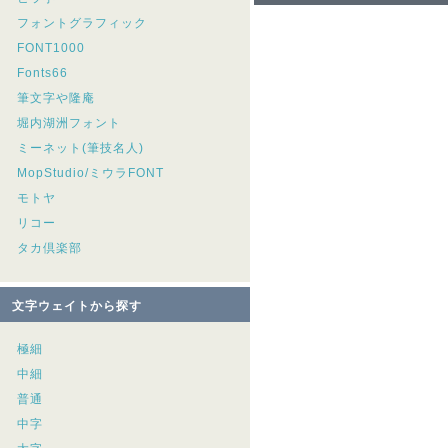
フォントグラフィック
FONT1000
Fonts66
筆文字や隆庵
堀内湖洲フォント
ミーネット(筆技名人)
MopStudio/ミウラFONT
モトヤ
リコー
タカ倶楽部
文字ウェイトから探す
極細
中細
普通
中字