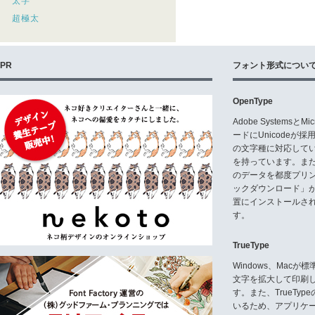
太字
超極太
PR
フォント形式につい
OpenType
Adobe Systemsと
ードにUnicode
の文字種に対応している
を持っています。ま
のデータを都度プリ
ックダウンロード」
置にインストールさ
す。
TrueType
Windows、Mac
文字を拡大して印刷
す。また、TrueTy
いるため、アプリケ