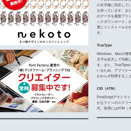
「定期券日付風数字フォント 2商
の文字種に対応している
「電光掲示板みたいなフォント ゴ
「電光掲示板みたいなフォント ゴ
を持っています。ま
「電光掲示板みたいなフォント ゴ
のデータを都度プリ
「電光掲示板みたいなフォント 明
ックダウンロード」
「電光掲示板みたいなフォント 明朝
置にインストールさ
「電光掲示板みたいなフォント 明
す。
「AF労災保険給付用OCRフォン
「加工フォントシリーズ 左右回転1
TrueType
■使用許諾同意書(5)
「アンチックインパクト2書体セ
Windows、Mac
「ストックカーみたいな3書体 No
文字を拡大して印刷
「ストックカーみたいな3書体 No
す。また、TrueTy
「ストックカーみたいな6書体セ
いるため、アプリケ
「ストックカーみたいな3書体 No
「ストックカーみたいな3書体 No
かわらず利用するこ
「ストックカーみたいな6書体セット 
「ストックカーみたいな3書体 No
CID（ATM）
「ストックカーみたいな3書体 No.
「ストックカーみたいな6書体セット 
PostScriptア
「ストックカーみたいな3書体 No
かなラインのスクリ
「ストックカーみたいな3書体 No
式。使用にはATM（ Ad
「ストックカーみたいな6書体セット 
「ストックカーみたいな3書体 No
「ストックカーみたいな3書体 No.7
「ストックカーみたいな6書体セット 
「伝票用数字フォント AF-numbe