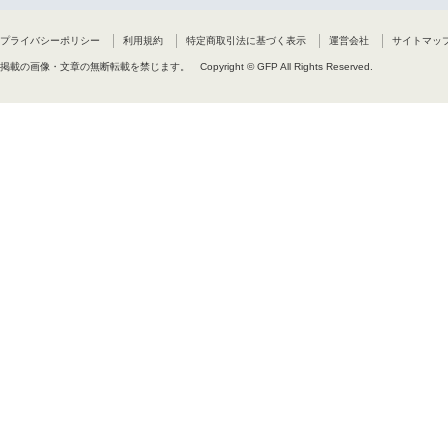
「テロップ専用数字フォント AF-nu
「テロップ専用数字フォント AF-nu
「テロップ専用数字フォント AF-ST
プライバシーポリシー
利用規約
特定商取引法に基づく表示
運営会社
サイトマッ
「テロップ専用復刻欧文AF-Telop
「テロップ専用復刻欧文AF-TelopE
掲載の画像・文章の無断転載を禁じます。
Copyright © GFP All Rights Reserved.
「テロップ専用和文フォント AF
「テロップ専用和文フォント AF
「篆書体 AF-篆書04DB (扁平率85
「篆書04DB 小仮名付き3書体セ
「篆書体 AF-篆書04R (扁平率85
「篆書体 AF-篆書04EL (扁平率85
「篆書体 AF-篆書90DB (扁平率85
「篆書体 AF-篆書90R (扁平率85
「篆書体 AF-篆書90EL (扁平率85
■使用許諾同意書(6)
「ウエルカムボード用欧文 AF-Welc
「ウエルカムボード用欧文 AF-Welc
「ウエルカムボード用欧文 AF-Welc
「ウエルカムボード用欧文 AF-Welc
「タイプライター風等幅欧文フォント A
「AF-Signage1」
「AF-Signage2」
「AF-Signage3」
「AF-Necronomicon」
「太明朝クラック4書体セット」
「太明朝クラック2書体セット ク
「太明朝クラック2書体セット ク