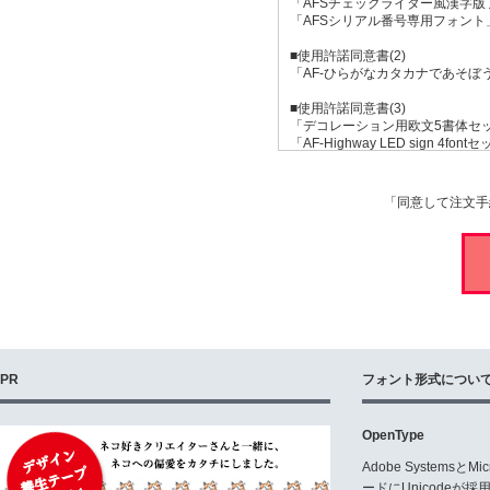
「AFSチェックライター風漢字版
「AFSシリアル番号専用フォント
■使用許諾同意書(2)
「AF-ひらがなカタカナであそぼ
■使用許諾同意書(3)
「デコレーション用欧文5書体セ
「AF-Highway LED sign 4font
「ロゴ製作用 素材欧文フォント 
「ロゴ用欧文フォント 10書体セ
「同意して注文手
■使用許諾同意書(4)
「AF-ユニバーサルビュー4書体
「AF-ユニバーサルビューDB」
「AF-ユニバーサルビューDBひら
「AF-ユニバーサルビューE」
「AF-ユニバーサルビューEひら」
「AF-ユニバーサルビューL」
「AF-ユニバーサルビューLひら」
「AF-ユニバーサルビューR」
「AF-ユニバーサルビューRひら
PR
フォント形式につい
「AF-ユニバーサルビューひらカ
「AFSアニメコミックラノベ表紙
「レトロゲームみたいなフォント 
OpenType
「レトロゲームみたいなフォント 
「欧文アニマルシリーズ5書体セ
Adobe Systemsと
「定期券日付風数字フォント」
ードにUnicode