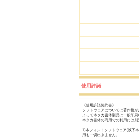
使用許諾
《使用許諾契約書》
ソフトウェアについては著作権が
よって本タカ書体製品は一般印刷
本タカ書体の商用での利用には別
1)本フォントソフトウェア(以
用も一切出来ません。