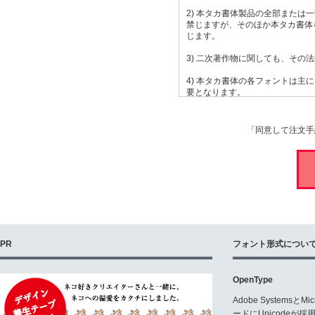
2) 本タカ書体製品の全部また
禁じますが、そのほか本タカ書体
じます。
3) 二次著作物に関しても、そ
4) 本タカ書体の各フォントは主
要となります。
本タカ書体の各フォントをTV番組
際は、事前に別 途契約(使用料)
同じく、本タカ書体のフォントを
「同意して注文手
( 但し、「タカ悠シリーズ=書体
いずれも、ご使用の場合は速やか
使用許諾内容を厳守下さい。
5) 本タカ書体の各フォントの
本タカ書体の各フォントの文字は
本タカ書体の各フォントの文字を
関係なく、一切の文字の全体及び
但し、なお希望される場合は状況
PR
フォント形式につい
6) 本タカ書体のうち角系フォ
ん。同じく本タカ書体のうち丸系
OpenType
出来ません。又、本タカ書体の一
とも一切出来ません。
Adobe Systemsと
ードにUnicode