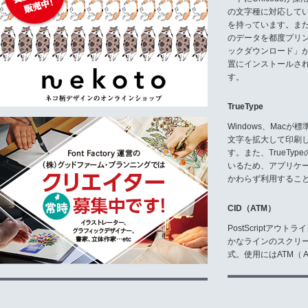
7) 本タカ書体製品の全部また
の文字種に対応している
とは著作権侵害となりますので、
を持っています。ま
8) 本タカ書体製品は通常の使
のデータを都度プリ
品購入後30日以内に弊社宛に返
ックダウンロード」
置にインストールさ
9) 本タカ書体製品の保証は、
す。
こと、さらに本タカ書体製品使用
ではありません。
TrueType
《使用契約を必要とする主なもの
Windows、Mac
●放送での使用〈TV番組タイトル
文字を拡大して印刷
●各種ゲームソフト
す。また、TrueTy
●DVD、ビデオ〈個人使用はOK 
いるため、アプリケ
●各種ロゴタイプとしての使用/以
社名、団体名、店名・屋号、商品
かわらず利用するこ
ム・CD・DVDなどの著作物の
ず、サービスやキャラクター等を
CID（ATM）
●各種彫刻製品、看板、表札等で
●紙以外の素材、布・革類での各
PostScriptア
●映画タイトルなど、映画での各
かなラインのスクリ
●電子書籍、ほかデジタルデータ
式。使用にはATM（ Ad
●WEB上での使用〈個人及び自
●携帯コンテンツでの使用ほか
※記載のないもの及び使用料含め