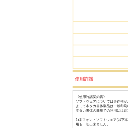
使用許諾
《使用許諾契約書》
ソフトウェアについては著作権が
よって本タカ書体製品は一般印刷
本タカ書体の商用での利用には別
1)本フォントソフトウェア(以
用も一切出来ません。