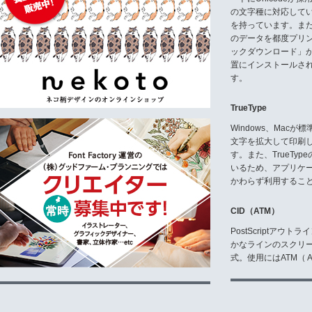
7) 本タカ書体製品の全部また
の文字種に対応している
とは著作権侵害となりますので、
を持っています。ま
8) 本タカ書体製品は通常の使
のデータを都度プリ
品購入後30日以内に弊社宛に返
ックダウンロード」
置にインストールさ
9) 本タカ書体製品の保証は、
す。
こと、さらに本タカ書体製品使用
ではありません。
TrueType
《使用契約を必要とする主なもの
Windows、Mac
●放送での使用〈TV番組タイトル
文字を拡大して印刷
●各種ゲームソフト
す。また、TrueTy
●DVD、ビデオ〈個人使用はOK 
いるため、アプリケ
●各種ロゴタイプとしての使用/以
社名、団体名、店名・屋号、商品
かわらず利用するこ
ム・CD・DVDなどの著作物の
ず、サービスやキャラクター等を
CID（ATM）
●各種彫刻製品、看板、表札等で
●紙以外の素材、布・革類での各
PostScriptア
●映画タイトルなど、映画での各
かなラインのスクリ
●電子書籍、ほかデジタルデータ
式。使用にはATM（ Ad
●WEB上での使用〈個人及び自
●携帯コンテンツでの使用ほか
※記載のないもの及び使用料含め