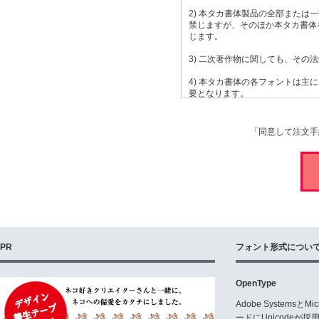
2) 本タカ書体製品の全部また
禁じますが、そのほか本タカ書体
じます。
3) 二次著作物に関しても、そ
4) 本タカ書体の各フォントは主
要となります。
本タカ書体の各フォントをTV番組
際は、事前に別 途契約(使用料)
同じく、本タカ書体のフォントを
「同意して注文手
( 但し、「タカ悠シリーズ=書体
いずれも、ご使用の場合は速やか
使用許諾内容を厳守下さい。
5) 本タカ書体の各フォントの
本タカ書体の各フォントの文字は
本タカ書体の各フォントの文字を
関係なく、一切の文字の全体及び
但し、なお希望される場合は状況
PR
フォント形式につい
6) 本タカ書体のうち角系フォ
ん。同じく本タカ書体のうち丸系
OpenType
出来ません。又、本タカ書体の一
とも一切出来ません。
Adobe Systemsと
ードにUnicode