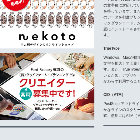
お客様は,使用することができる
の文字種に対応している
第3条 コピーの禁止
を持っています。ま
お客様が,モトヤフォントの全部
のデータを都度プリ
ックダウンロード」
第4条 第三者への譲渡
置にインストールさ
お客様が,第1条第1項で指定した
す。
約と同旨の契約を締結して,本使
第5条 保証と責任
TrueType
1.弊社は,モトヤフォントが他の
2.弊社は,モトヤフォントがお
Windows、Mac
3.弊社は,モトヤフォントについ
文字を拡大して印刷
4.弊社は,モトヤフォントの使用
す。また、TrueTy
る損害についても責任を負いませ
いるため、アプリケ
第6条 契約の解除
かわらず利用するこ
お客様が本契約に違反した場合,
解除と同時に,お客様は,弊社の
CID（ATM）
PostScriptア
製造・販売元
かなラインのスクリ
株式会社 モトヤ
式。使用にはATM（ Ad