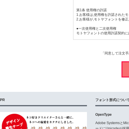
第1条 使用権の許諾
1.お客様は,使用権を許諾された
2.お客様が,モトヤフォントを修
●一次使用権と二次使用権
モトヤフォントの使用許諾契約に
【一次使用権】
・印刷物
・PDF埋め込み・配布
「同意して注文手
・WEB(文字の画像利用のみ)
・ゲーム・アプリ(文字の画像利用
・映像・動画(文字の画像利用のみ
・ロゴ(商標登録を行わない場合)
※一次使用権の対価は,本商品の
【二次使用権】
・WEB(フォントのサーバーへの
・ゲーム・アプリ(フォントの組込
・映像・動画(専用機器・プログラ
PR
フォント形式につい
・ロゴ(商標登録を行う場合)
※二次使用権の行使にあたり,別
また,前述の使用範囲はあくまで
OpenType
第2条 モトヤフォントに関する権
Adobe Systemsと
モトヤフォントの著作権,無体財
ードにUnicode