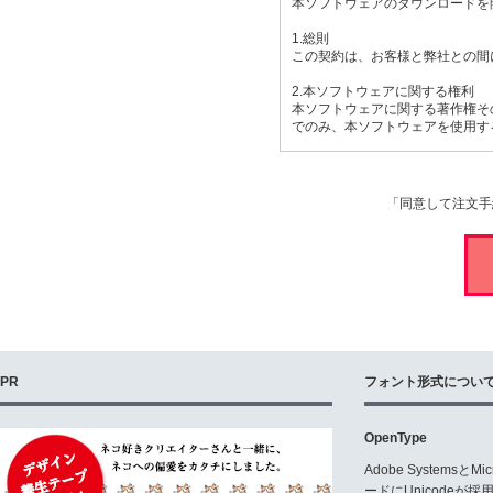
本ソフトウェアのダウンロードを
1.総則
この契約は、お客様と弊社との間
2.本ソフトウェアに関する権利
本ソフトウェアに関する著作権そ
でのみ、本ソフトウェアを使用す
3.使用許諾範囲
お客様は、本ソフトウェアをお客
「同意して注文手
4.商用利用について
お客様は、対価を得て制作するも
が必要となります。「商用目的で
(1)商品パッケージのデザインに
(2)テレビ、CMその他の商用映
(3)ペン字手本など作成し相手に
(4)広告、カタログ、チラシ、D
(5)ペン字練習帳や、印鑑、ネ
(6)作成されたPDFファイル又
PR
フォント形式につい
(7)ゲームソフト、ゲームアプ
(8)ホームページにおいてWEB
(9)工業生産品(カメラ、テレビ
OpenType
(10)本ソフトウェアを利用して
Adobe Systemsと
使用方法について判断がつかない
ードにUnicode