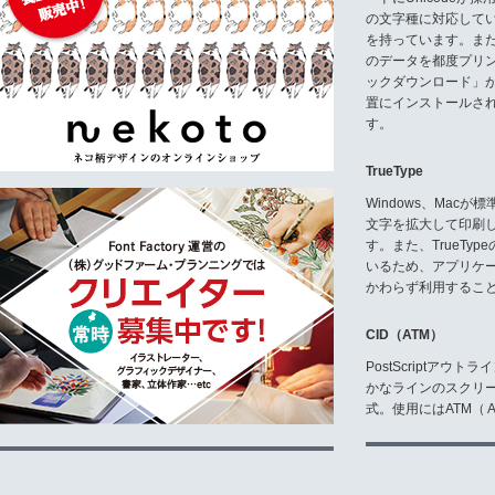
の文字種に対応している
5.禁止事項
お客様は、次に例示する行為、そ
を持っています。ま
のデータを都度プリ
(1)インストールしたコンピュー
ックダウンロード」
(2)第三者に再使用権を設定しそ
置にインストールさ
(3)出力される書体又は付属ドキ
す。
(4)改変、リバースエンジニア
(5)本ソフトウェア又は本ソフ
(6)本ソフトウェアの著作権表
TrueType
《お問い合わせ先》
Windows、Mac
(株)日本書技研究所
文字を拡大して印刷
〒153‐0064 東京都目黒区下目黒2-
す。また、TrueTy
nakamoto@ensk.co.jp
いるため、アプリケ
TEL.03-5487-0717 / FAX.03-548
かわらず利用するこ
≪受付≫
月̃金曜日 9:00～17:00 (弊
CID（ATM）
5.複製
PostScriptア
お客様は、本ソフトウェアをバッ
かなラインのスクリ
式。使用にはATM（ Ad
6.免責その他
(1)弊社は、お客様が本ソフト
します。
(2)弊社は、本ソフトウェアの
場合、お客様は、第三者に対して