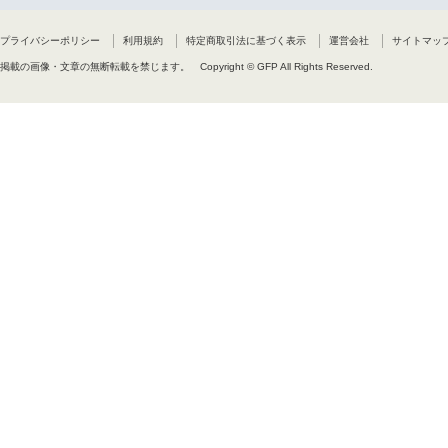
す。
(3)本ソフトウェアの利用にお
(4)本契約の内容は、予告無く変
プライバシーポリシー
利用規約
特定商取引法に基づく表示
運営会社
サイトマッ
(5)本契約は、日本国の法令に
掲載の画像・文章の無断転載を禁じます。
Copyright © GFP All Rights Reserved.
7.使用権の終了
お客様が本契約条項のいずれかの
とします。 この場合、お客様は
8.管轄裁判所
本ソフトウェアに関して紛争が生
以上