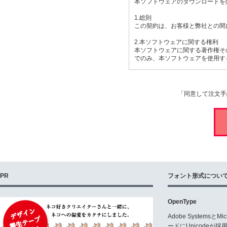
本ソフトウェアのダウンロードを
1.総則
この契約は、お客様と弊社との間
2.本ソフトウェアに関する権利
本ソフトウェアに関する著作権そ
でのみ、本ソフトウェアを使用す
3.使用許諾範囲
お客様は、本ソフトウェアをお客
「同意して注文手
4.商用利用について
お客様は、対価を得て制作するも
が必要となります。「商用目的で
(1)商品パッケージのデザインに
(2)テレビ、CMその他の商用映
(3)ペン字手本など作成し相手に
(4)広告、カタログ、チラシ、D
(5)ペン字練習帳や、印鑑、ネ
(6)作成されたPDFファイル又
PR
フォント形式につい
(7)ゲームソフト、ゲームアプ
(8)ホームページにおいてWEB
(9)工業生産品(カメラ、テレビ
OpenType
(10)本ソフトウェアを利用して
Adobe Systemsと
使用方法について判断がつかない
ードにUnicode