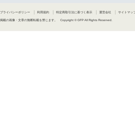
す。
(3)本ソフトウェアの利用にお
(4)本契約の内容は、予告無く変
プライバシーポリシー
利用規約
特定商取引法に基づく表示
運営会社
サイトマッ
(5)本契約は、日本国の法令に
掲載の画像・文章の無断転載を禁じます。
Copyright © GFP All Rights Reserved.
7.使用権の終了
お客様が本契約条項のいずれかの
とします。 この場合、お客様は
8.管轄裁判所
本ソフトウェアに関して紛争が生
以上