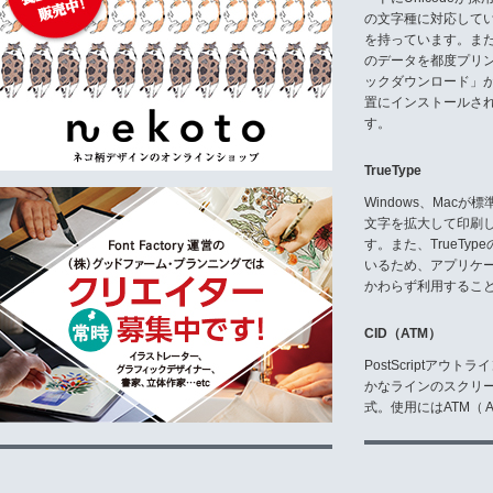
の文字種に対応している
5.禁止事項
お客様は、次に例示する行為、そ
を持っています。ま
のデータを都度プリ
(1)インストールしたコンピュー
ックダウンロード」
(2)第三者に再使用権を設定しそ
置にインストールさ
(3)出力される書体又は付属ドキ
す。
(4)改変、リバースエンジニア
(5)本ソフトウェア又は本ソフ
(6)本ソフトウェアの著作権表
TrueType
《お問い合わせ先》
Windows、Mac
(株)日本書技研究所
文字を拡大して印刷
〒153‐0064 東京都目黒区下目黒2-
す。また、TrueTy
nakamoto@ensk.co.jp
いるため、アプリケ
TEL.03-5487-0717 / FAX.03-548
かわらず利用するこ
≪受付≫
月̃金曜日 9:00～17:00 (弊
CID（ATM）
5.複製
PostScriptア
お客様は、本ソフトウェアをバッ
かなラインのスクリ
式。使用にはATM（ Ad
6.免責その他
(1)弊社は、お客様が本ソフト
します。
(2)弊社は、本ソフトウェアの
場合、お客様は、第三者に対して