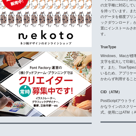
の文字種に対応している
5.禁止事項
お客様は、次に例示する行為、そ
を持っています。ま
のデータを都度プリ
(1)インストールしたコンピュー
ックダウンロード」
(2)第三者に再使用権を設定しそ
置にインストールさ
(3)出力される書体又は付属ドキ
す。
(4)改変、リバースエンジニア
(5)本ソフトウェア又は本ソフ
(6)本ソフトウェアの著作権表
TrueType
《お問い合わせ先》
Windows、Mac
(株)日本書技研究所
文字を拡大して印刷
〒153‐0064 東京都目黒区下目黒2-
す。また、TrueTy
nakamoto@ensk.co.jp
いるため、アプリケ
TEL.03-5487-0717 / FAX.03-548
かわらず利用するこ
≪受付≫
月̃金曜日 9:00～17:00 (弊
CID（ATM）
5.複製
PostScriptア
お客様は、本ソフトウェアをバッ
かなラインのスクリ
式。使用にはATM（ Ad
6.免責その他
(1)弊社は、お客様が本ソフト
します。
(2)弊社は、本ソフトウェアの
場合、お客様は、第三者に対して