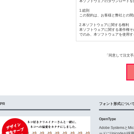
本ソフトウェアのダウンロードを
1.総則
この契約は、お客様と弊社との間
2.本ソフトウェアに関する権利
本ソフトウェアに関する著作権そ
でのみ、本ソフトウェアを使用す
3.使用許諾範囲
お客様は、本ソフトウェアをお客
「同意して注文手
4.商用利用について
お客様は、対価を得て制作するも
が必要となります。「商用目的で
(1)商品パッケージのデザインに
(2)テレビ、CMその他の商用映
(3)ペン字手本など作成し相手に
(4)広告、カタログ、チラシ、D
(5)ペン字練習帳や、印鑑、ネ
(6)作成されたPDFファイル又
PR
フォント形式につい
(7)ゲームソフト、ゲームアプ
(8)ホームページにおいてWEB
(9)工業生産品(カメラ、テレビ
OpenType
(10)本ソフトウェアを利用して
Adobe Systemsと
使用方法について判断がつかない
ードにUnicode