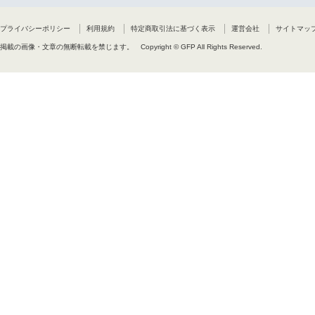
す。
(3)本ソフトウェアの利用にお
(4)本契約の内容は、予告無く変
プライバシーポリシー
利用規約
特定商取引法に基づく表示
運営会社
サイトマッ
(5)本契約は、日本国の法令に
掲載の画像・文章の無断転載を禁じます。
Copyright © GFP All Rights Reserved.
7.使用権の終了
お客様が本契約条項のいずれかの
とします。 この場合、お客様は
8.管轄裁判所
本ソフトウェアに関して紛争が生
以上