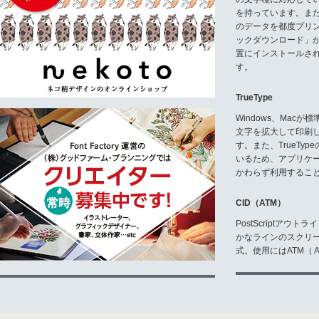
所、その他の部署に提供すること
ること、作品が完成した時にはフ
を持っています。ま
トを購入すること、に同意した場
のデータを都度プリ
ックダウンロード」
E3 フォントの修正
置にインストールさ
使用者は、グラフィックソフトに
す。
正することができます。修正され
ばTTFやPSのような他のフォ
たり変換されたフォントは、販売
TrueType
場合でも、Dharma Type
フォントをWOFF、EOTやTTFと
Windows、Mac
す。使用者は、パートナーサイト
文字を拡大して印刷
す。
す。また、TrueTy
いるため、アプリケ
E4 バックアップ
使用者は、記録保存の目的のため
かわらず利用するこ
イルと同時にバックアップファイ
CID（ATM）
E5 文章への埋め込み
使用者は、フォントをPDFファ
PostScriptア
ただし、サブセッティングが可能
かなラインのスクリ
使用者以外の誰にも、どのような方法で
式。使用にはATM（ Ad
なければなりません。使用者は、また、フォ
ど)に埋め込むこともできます。ただし
追加の契約が必要です。
E6 ウェブへの埋め込み
フォントを、インターネットウェブ