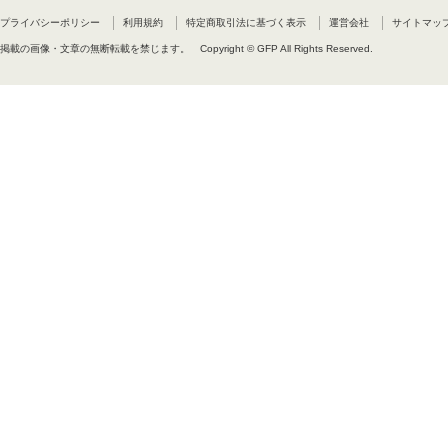
るためには追加の契約が必要です
使用者は、パートナーサイトから
プライバシーポリシー
利用規約
特定商取引法に基づく表示
運営会社
サイトマッ
掲載の画像・文章の無断転載を禁じます。
Copyright © GFP All Rights Reserved.
E7 電子書籍への埋め込み
商業用の電子出版物(例えば商業出版
E8 ソフトウェアへの埋め込み
ソフトウェアにフォントを埋め込む
を使う場合には、追加の契約は必
追加の契約が必要な場合は次の通
サーバーやブラウザーベースのソ
能なサービスや製品。(例えばAd
自身の名前を表示させることので
E9 フォントデザインを利用した
一例として、文字の形をしたスタ
商品の主要要素がフォントのデザ
E10 パーソナライズ商品
不特定の商品購入者が商品上の文
契約が必要です。
F 禁止事項
DharmaTypeとの別途の同
ロードできる状態にしてはいけま
G 契約の解除