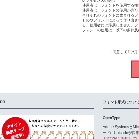
B ライセンスの供与
使用者は、フォントを使用する権
使用者は、フォントの使用が許可
それぞれのフォントに含まれるフォ
ものやフォントによって作り出され
し、使用者には帰属しません。フォ
フォントの使用は、以下の条件及
C 規定のユーザー数
同時に使用できるユーザーあるい
者によって購入された時に確定し
「同意して注文手
社あるいは世帯に属している必要
1つのサーバーもしくは1つのロー
D 多数のユーザーで使用する場合
契約書で決められた数より多くの
約、あるいは複数の契約が必要で
E 許可事項と禁止事項
E1 フォントの使用
PR
フォント形式につい
使用者は、個人的なあるいはプロ
例えば、本の表紙、ロゴ、レター
が販売する服やおもちゃ、パッケー
OpenType
JPG, PNG)などの創作におい
Adobe Systemsと
E2 第三者への提供
ードにUnicode
使用者は、購入したフォントを、
の文字種に対応している