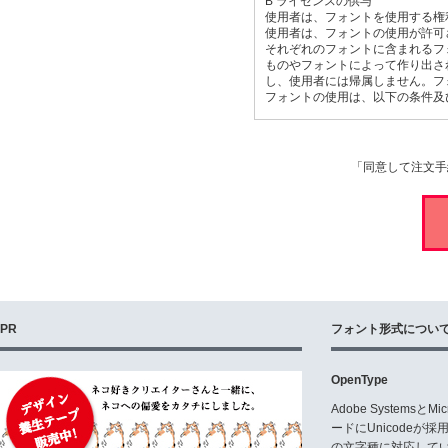
B ライセンスの供与
使用者は、フォントを使用する権
使用者は、フォントの使用が許可
それぞれのフォントに含まれるフォ
ものやフォントによって作り出され
し、使用者には帰属しません。フォ
フォントの使用は、以下の条件及
C 規定のユーザー数
同時に使用できるユーザーあるい
者によって購入された時に確定し
「同意して注文手
社あるいは世帯に属している必要
1つのサーバーもしくは1つのロー
D 多数のユーザーで使用する場合
契約書で決められた数より多くの
約、あるいは複数の契約が必要で
E 許可事項と禁止事項
E1 フォントの使用
PR
フォント形式につい
使用者は、個人的なあるいはプロ
例えば、本の表紙、ロゴ、レター
が販売する服やおもちゃ、パッケー
OpenType
JPG, PNG)などの創作におい
Adobe Systemsと
E2 第三者への提供
ードにUnicode
使用者は、購入したフォントを、
の文字種に対応している