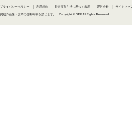
るためには追加の契約が必要です
使用者は、パートナーサイトから
プライバシーポリシー
利用規約
特定商取引法に基づく表示
運営会社
サイトマッ
掲載の画像・文章の無断転載を禁じます。
Copyright © GFP All Rights Reserved.
E7 電子書籍への埋め込み
商業用の電子出版物(例えば商業出版
E8 ソフトウェアへの埋め込み
ソフトウェアにフォントを埋め込む
を使う場合には、追加の契約は必
追加の契約が必要な場合は次の通
サーバーやブラウザーベースのソ
能なサービスや製品。(例えばAd
自身の名前を表示させることので
E9 フォントデザインを利用した
一例として、文字の形をしたスタ
商品の主要要素がフォントのデザ
E10 パーソナライズ商品
不特定の商品購入者が商品上の文
契約が必要です。
F 禁止事項
DharmaTypeとの別途の同
ロードできる状態にしてはいけま
G 契約の解除