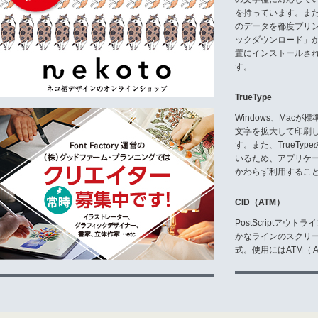
所、その他の部署に提供すること
ること、作品が完成した時にはフ
を持っています。ま
トを購入すること、に同意した場
のデータを都度プリ
ックダウンロード」
E3 フォントの修正
置にインストールさ
使用者は、グラフィックソフトに
す。
正することができます。修正され
ばTTFやPSのような他のフォ
たり変換されたフォントは、販売
TrueType
場合でも、Dharma Type
フォントをWOFF、EOTやTTFと
Windows、Mac
す。使用者は、パートナーサイト
文字を拡大して印刷
す。
す。また、TrueTy
いるため、アプリケ
E4 バックアップ
使用者は、記録保存の目的のため
かわらず利用するこ
イルと同時にバックアップファイ
CID（ATM）
E5 文章への埋め込み
使用者は、フォントをPDFファ
PostScriptア
ただし、サブセッティングが可能
かなラインのスクリ
使用者以外の誰にも、どのような方法で
式。使用にはATM（ Ad
なければなりません。使用者は、また、フォ
ど)に埋め込むこともできます。ただし
追加の契約が必要です。
E6 ウェブへの埋め込み
フォントを、インターネットウェブ