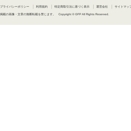
るためには追加の契約が必要です
使用者は、パートナーサイトから
プライバシーポリシー
利用規約
特定商取引法に基づく表示
運営会社
サイトマッ
掲載の画像・文章の無断転載を禁じます。
Copyright © GFP All Rights Reserved.
E7 電子書籍への埋め込み
商業用の電子出版物(例えば商業出版
E8 ソフトウェアへの埋め込み
ソフトウェアにフォントを埋め込む
を使う場合には、追加の契約は必
追加の契約が必要な場合は次の通
サーバーやブラウザーベースのソ
能なサービスや製品。(例えばAd
自身の名前を表示させることので
E9 フォントデザインを利用した
一例として、文字の形をしたスタ
商品の主要要素がフォントのデザ
E10 パーソナライズ商品
不特定の商品購入者が商品上の文
契約が必要です。
F 禁止事項
DharmaTypeとの別途の同
ロードできる状態にしてはいけま
G 契約の解除