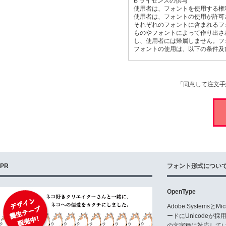
B ライセンスの供与
使用者は、フォントを使用する権
使用者は、フォントの使用が許可
それぞれのフォントに含まれるフォ
ものやフォントによって作り出され
し、使用者には帰属しません。フォ
フォントの使用は、以下の条件及
C 規定のユーザー数
同時に使用できるユーザーあるい
者によって購入された時に確定し
「同意して注文手
社あるいは世帯に属している必要
1つのサーバーもしくは1つのロー
D 多数のユーザーで使用する場合
契約書で決められた数より多くの
約、あるいは複数の契約が必要で
E 許可事項と禁止事項
E1 フォントの使用
PR
フォント形式につい
使用者は、個人的なあるいはプロ
例えば、本の表紙、ロゴ、レター
が販売する服やおもちゃ、パッケー
OpenType
JPG, PNG)などの創作におい
Adobe Systemsと
E2 第三者への提供
ードにUnicode
使用者は、購入したフォントを、
の文字種に対応している