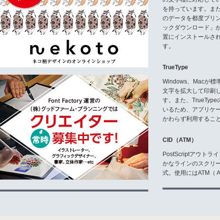
所、その他の部署に提供すること
ること、作品が完成した時にはフ
を持っています。ま
トを購入すること、に同意した場
のデータを都度プリ
ックダウンロード」
E3 フォントの修正
置にインストールさ
使用者は、グラフィックソフトに
す。
正することができます。修正され
ばTTFやPSのような他のフォ
たり変換されたフォントは、販売
TrueType
場合でも、Dharma Type
フォントをWOFF、EOTやTTFと
Windows、Mac
す。使用者は、パートナーサイト
文字を拡大して印刷
す。
す。また、TrueTy
いるため、アプリケ
E4 バックアップ
使用者は、記録保存の目的のため
かわらず利用するこ
イルと同時にバックアップファイ
CID（ATM）
E5 文章への埋め込み
使用者は、フォントをPDFファ
PostScriptア
ただし、サブセッティングが可能
かなラインのスクリ
使用者以外の誰にも、どのような方法で
式。使用にはATM（ Ad
なければなりません。使用者は、また、フォ
ど)に埋め込むこともできます。ただし
追加の契約が必要です。
E6 ウェブへの埋め込み
フォントを、インターネットウェブ