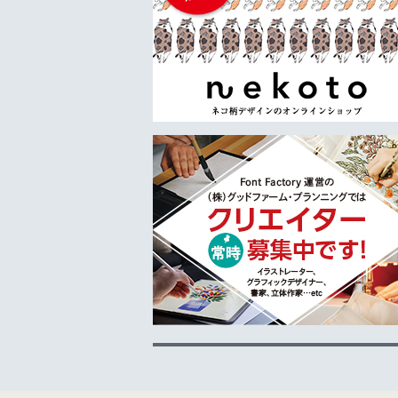
「
「
「
「
「
「
「
「
■
「
「
「
「
「
「
「
「
「
「
「
「
「
「
「
「