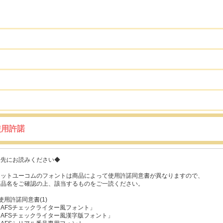
使用許諾
◆先にお読みください◆
ネットユーコムのフォントは商品によって使用許諾同意書が異なりますので、
商品名をご確認の上、該当するものをご一読ください。
使用許諾同意書(1)
「AFSチェックライター風フォント」
「AFSチェックライター風漢字版フォント」