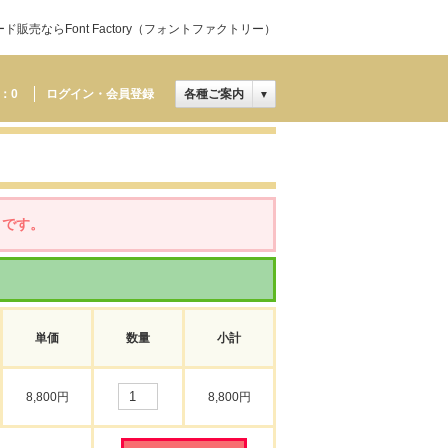
売ならFont Factory（フォントファクトリー）
：
0
ログイン・会員登録
各種ご案内
▼
」です。
単価
数量
小計
8,800円
8,800円