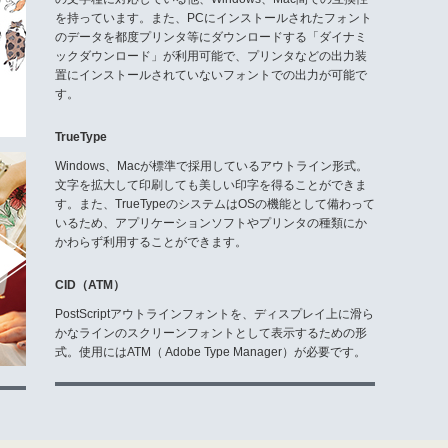
電光掲示板みたいなフォント ゴシック16■R」
電光掲示板みたいなフォント ゴシック16●L」
を持っています。また、PCにインストールされたフォント
電光掲示板みたいなフォント ゴシック16●R」
のデータを都度プリンタ等にダウンロードする「ダイナミ
電光掲示板みたいなフォント 明朝16■R」
ックダウンロード」が利用可能で、プリンタなどの出力装
電光掲示板みたいなフォント 明朝16●L」
置にインストールされていないフォントでの出力が可能で
電光掲示板みたいなフォント 明朝16●R」
す。
AF労災保険給付用OCRフォント」
加工フォントシリーズ 左右回転15度 和文70書体セット」
TrueType
使用許諾同意書(5)
「アンチックインパクト2書体セット」
Windows、Macが標準で採用しているアウトライン形式。
ストックカーみたいな3書体 No.1」
文字を拡大して印刷しても美しい印字を得ることができま
ストックカーみたいな3書体 No.2」
す。また、TrueTypeのシステムはOSの機能として備わって
「ストックカーみたいな6書体セット」
いるため、アプリケーションソフトやプリンタの種類にか
ストックカーみたいな3書体 No.3」
ストックカーみたいな3書体 No.4」
かわらず利用することができます。
ストックカーみたいな6書体セット Vol.2」
ストックカーみたいな3書体 No.5」
CID（ATM）
ストックカーみたいな3書体 No.5B」
ストックカーみたいな6書体セット Vol.3」
PostScriptアウトラインフォントを、ディスプレイ上に滑ら
ストックカーみたいな3書体 No.6」
かなラインのスクリーンフォントとして表示するための形
ストックカーみたいな3書体 No6B」
式。使用にはATM（ Adobe Type Manager）が必要です。
ストックカーみたいな6書体セット Vol.4」
ストックカーみたいな3書体 No.7」
ストックカーみたいな3書体 No.7Sir」
ストックカーみたいな6書体セット Vol.5」
伝票用数字フォント AF-number2DB」
テロップ専用数字フォント AF-number3E」