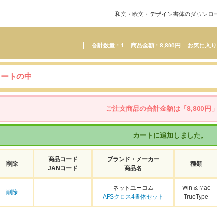
和文・欧文・デザイン書体のダウンロード販
合計数量：
1
商品金額：
8,800円
お気に入り
カートの中
ご注文商品の合計金額は「8,800円
カートに追加しました。
商品コード
ブランド・メーカー
削除
種類
JANコード
商品名
-
ネットユーコム
Win & Mac
削除
-
AFSクロス4書体セット
TrueType