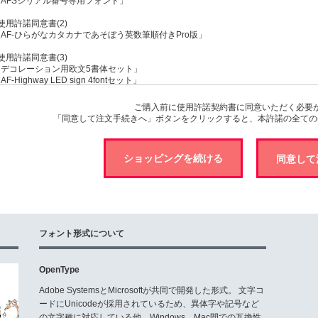
「AFSシリアル番号専用フォント」
使用許諾同意書(2)
AF-ひらがなカタカナであそぼう英数筆順付きPro版」
使用許諾同意書(3)
「デコレーション用欧文5書体セット」
AF-Highway LED sign 4fontセット」
ロゴ製作用 素材欧文フォント 10書体セット」
ロゴ用欧文フォント 10書体セット」
ご購入前に使用許諾契約書に同意いただく必要
「同意して注文手続きへ」ボタンをクリックすると、本許諾の全ての
使用許諾同意書(4)
AF-ユニバーサルビュー4書体セット」
AF-ユニバーサルビューDB」
ショッピングを続ける
AF-ユニバーサルビューDBひら」
AF-ユニバーサルビューE」
AF-ユニバーサルビューEひら」
AF-ユニバーサルビューL」
AF-ユニバーサルビューLひら」
AF-ユニバーサルビューR」
AF-ユニバーサルビューRひら」
フォント形式について
「AF-ユニバーサルビューひらカナ4書体セット」
AFSアニメコミックラノベ表紙用フォント 27書体セット」
レトロゲームみたいなフォント ゴシック10■」
OpenType
レトロゲームみたいなフォント ゴシック10●」
「欧文アニマルシリーズ5書体セット」
Adobe SystemsとMicrosoftが共同で開発した形式。 文字コ
「定期券日付風数字フォント」
ードにUnicodeが採用されているため、異体字や記号など
「定期券日付風数字フォント 2商品セット」
の文字種に対応している他、Windows、Mac間での互換性