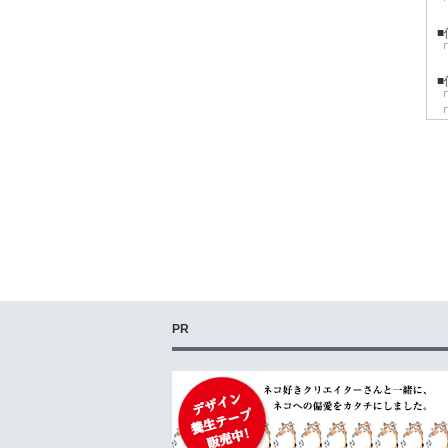
■
「
■
「
「
「
■
「
「
「
「
「
「
「
「
「
PR
「
「
「