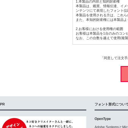
1.本製品の内容と知的財産権
本製品は、鑑賞、情報伝達、イメ
ンテンツにて表現したフォント(
本製品を使用される方は、これら
また、本知的財産権には本製品よ
2.お客様における使用権の範囲
お客様は本製品を1台のみのコン
なお、この台数を越えて使用(複
【第一次使用権の内容】
下記を第一次使用権とし使用権の
(1)本製品から得られる派生文
「同意して注文手
きます。
(2)同じくWEBページの文字表
(3)本製品から得られる派生フォ
(4)前3項とも非営業用の個人
【第二次使用権について】
以下の場合、お客様は予め当社と
(5)本製品を元にして商品や社
(6)不特定の(お客様が配布配信
(例:テレビ・ビデオ作品のテロッ
PR
フォント形式につい
(7)サーバーにて本製品を使用す
(8)上記に記載がない事項。
OpenType
【禁止事項】
お客様は下記の使用権を有しませ
Adobe Systemsと