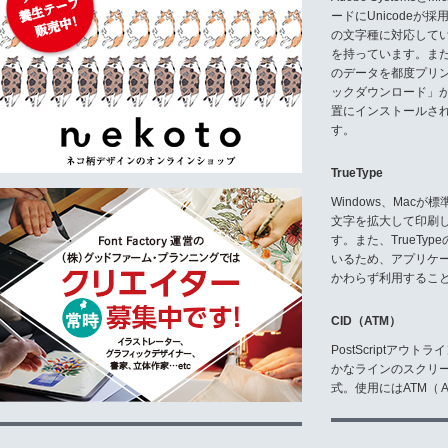
(9)本製品の一部または全部を第
ードにUnicode
(10)本製品を元にして類似また
の文字種に対応している
3.保証・補償
を持っています。ま
(1)当社は本製品が第三者の知的
のデータを都度プリ
(2)当社はお客様がユーザ登録
ックダウンロード」
従って万が一本製品に瑕疵がある
置にインストールさ
換します。
す。
ご購入後60日以上経過後の交換
(3)正規ユーザ登録されたお客
なおこれらのサービスは有償にな
TrueType
(4)当社は本製品のご使用によ
たは補償を負うことはできません
Windows、Mac
なお、係争の際の管轄裁判所は大
文字を拡大して印刷
(5)本知的財産がお客様により
す。また、TrueTy
いるため、アプリケ
4.契約の期間
契約期間は、お客様がユーザ登録
かわらず利用するこ
が本製品のご使用を停止された時
または株式会社テクノアドバンス
CID（ATM）
株式会社テクノアドバンス
PostScriptア
かなラインのスクリ
式。使用にはATM（ Ad