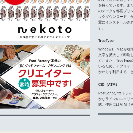
(3)前項の規定により本契約の
対する一切の権原を有さないもの
を持っています。ま
るものとします。
のデータを都度プリ
ックダウンロード」
第3条 著作権表示
置にインストールさ
お客様は、許諾プログラムの全部
す。
第4条 許諾プログラムの移転等
(1)お客様は、許諾プログラム
TrueType
その他の処分をしてはなりません
(2)お客様は、本契約において
Windows、Mac
ん。
文字を拡大して印刷
す。また、TrueTy
第5条 書体の変更等
いるため、アプリケ
(1)お客様は、許諾プログラム
かわらず利用するこ
第6条 保証
(1)弊社は、弊社が許諾プログ
CID（ATM）
保証します。
(2)弊社は、本契約条件に明示
PostScriptア
(3)正規にご購入されたお客様
かなラインのスクリ
場合があります。
式。使用にはATM（ Ad
第7条 責任の範囲
(1)弊社は、本契約条件に明示
くは特定の目的に対する適合性に
行いません。お客様は、このこと
(2)弊社は、損害発生の可能性