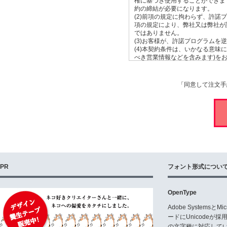
権に基づき使用することができま
約の締結が必要になります。
(2)前項の規定に拘わらず、許
項の規定により、弊社又は弊社が
ではありません。
(3)お客様が、許諾プログラム
(4)本契約条件は、いかなる意
べき営業情報などを含みます)を
(5)お客様は許諾プログラムをバ
一次使用権
「同意して注文手
(1)文字のイメージを印刷装置
(2)WEB ページの文字表現用と
(3)PDF ファイルに埋め込ん
(4)上記3項全ての場合で、非
二次使用権
(1)フォントを元にして商品名
(2)不特定の第三者に配布するこ
デオゲーム等のデジタル作品に格
(3)上記に記載がない事項。
PR
フォント形式につい
第2条 期間及び終了
(1)本契約は、お客様が許諾プ
OpenType
許諾プログラムの使用を継続する
(2)弊社は、30 日以上前に書
Adobe Systemsと
し、本項の規定は、お客様が許諾
ードにUnicode
合に限られるものとします。
の文字種に対応している