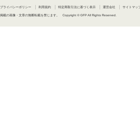
は拡大損害について責任を負いま
理由を問わず、お客様が実際に支
プライバシーポリシー
利用規約
特定商取引法に基づく表示
運営会社
サイトマッ
第8条 輸出
掲載の画像・文章の無断転載を禁じます。
Copyright © GFP All Rights Reserved.
お客様は、必要に応じて弊社及び
的情報又は許諾ソフトウェア若し
いこととします。
第9条 使用許諾に関する監査権
弊社はお客様に対して第1条(使用
理・運用されているか否かを監査
とができるものとします。
第10条 準拠法
本契約は日本において該当する法