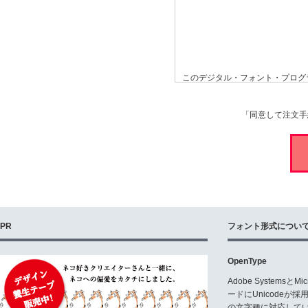
このデジタル・フォント・プログラ
ラフィックソリューションズ(以
諾 プログラム」といいます)を
た上で、本契約書に定める条件に
「同意して注文手
ただいた 場合、弊社はお客様に
ません)が、本契約で使用を許諾
なコンピュータ に限られるもの
第1条 定義
(1)「コンピュータ」とは、デ
結果を出力する電子装置を指しま
(2)「コンピュータ1台」とは、
ルされている場合、複数のOSが同
(3)「許可台数」とは、当該許諾
PR
フォント形式につい
合を除き、1とします。
(4)「映像コンテンツ」とは、
様、ゲームソフトウェア制作会社
OpenType
る、動画・静止画を含む制作物お
よび放送、CD-ROM、DVD、
Adobe Systemsと
(5)「デジタルコンテンツ」と
ードにUnicode
よび文字テキスト、画像、図形等
の文字種に対応している