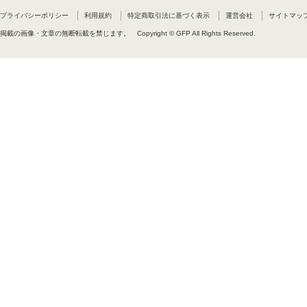
(9)お客様は、許諾プログラムに
できます。
プライバシーポリシー
利用規約
特定商取引法に基づく表示
運営会社
サイトマッ
(10)お客様は、許諾プログラム
当該デジタルコンテンツにおいて使
掲載の画像・文章の無断転載を禁じます。
Copyright © GFP All Rights Reserved.
に埋め込むことができます。また、
ザインの加工または文字列の変更
製品の使用を許諾された第三者で
(11)お客様は、当該許諾プログ
憶装置等、許諾プログラムを独立
(12)許諾プログラムに関するす
(13)本契約条件は、いかなる意
業情報などを含みます)および弊
をお客様に移転するものではあり
第3条 期間および終了
(1)本契約は、お客様が許諾プロ
ロードされたときに発効し、次項
ムの使用を継続する限り無期限に
(2)弊社は、30日以上前に書
だし、本項の規定は、お客様が許
場合に限られるものとします。
(3)前項の規定により本契約の
以後お客様は許諾プログラムおよ
第4条 許諾プログラムの移転等
お客様は、許諾プログラムもしく
三者への許諾、その他の処分をし