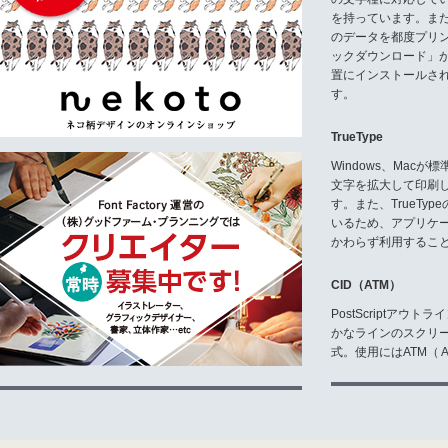
(6)「アナログ出力」とは、当
対する本条第10項に定義された
を持っています。ま
(7)「デジタル出力」とは、当
のデータを都度プリ
に定義されたデザインの加工を施
ックダウンロード」
(8)「フリップ」とは、映像コ
置にインストールさ
等の加工処理された有体物のこと
す。
(9)「テロップ」とは、映像コ
ッパーソフトウエアなどによりデ
のをカメラ等により撮影して合成
TrueType
(10)「デザインの加工」とは
い、ワードプロセッサーソフトウ
Windows、Mac
などを含みます。
文字を拡大して印刷
(11)「変更/改訂」とは、フォ
す。また、TrueTy
のエレメントを伸縮、曲げなどの
いるため、アプリケ
第2条 使用権の許諾
かわらず利用するこ
(1)お客様は、当該許諾プログ
それら許可台数分のコンピュータ
CID（ATM）
(2)お客様は、許可台数分のコ
ケーションごとに当該許諾プログ
PostScriptア
(3)お客様は、許可台数分のコ
かなラインのスクリ
デジタル出力およびアナログ出力
式。使用にはATM（ Ad
(4)お客様は、許可台数分のコ
として使用することができます。
(5)お客様は、許諾プログラム
(6)お客様は、契約期間内に制
(7)お客様は、契約期間内に制
(8)お客様は、契約期間内に制