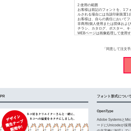
2.使用の範囲
お客様は前記のフォントを、1フ
ルされる場合には当該印刷装置1
お客様は、自らの責任においてフ
非商用(個人使用または団体およ
チラシ、カタログ、ポスター、キ
WEBページは画像処理して使用
3.許諾を要する利用方法
お客様が、下記に掲げる方法での
「同意して注文手
(1)営利を目的として、フォン
(2)営利を目的として、フォント
(3)フォントをPDFデータに埋
(4)営利を目的として、フォント
(5)商標権を取得するか否かに
(6)商業放送のテロップ、フリッ
(7)その他フォントを商用で使用
4.禁止される利用方法
お客様は下記に掲げる方法で、本
PR
フォント形式につい
(1)本製品の一部または全部を第
(2)フォントを元にして類似また
OpenType
5.保証・免責
(1)本製品に瑕疵がある場合に
Adobe Systemsと
付いただければ、無償にて交換い
ードにUnicode
(2)当社は、本製品のご使用に
の文字種に対応している