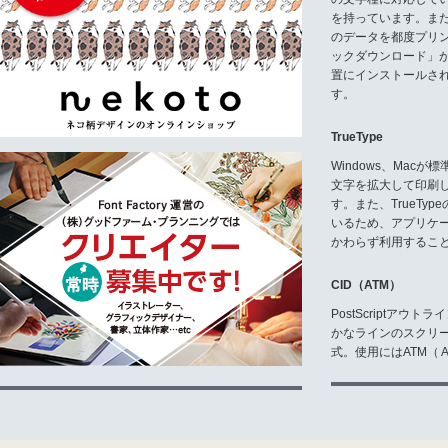
に紛争が発生した場合には、東京
を持っています。ま
6.契約の期間
のデータを都度プリ
お客様がユーザ登録手続きを完了
ックダウンロード」
なお、お客様が本契約に違反した
置にインストールさ
に対して一切の返金等を行いませ
す。
2010年4月 株式会社デザインシ
TrueType
Windows、Mac
文字を拡大して印刷
す。また、TrueTy
いるため、アプリケ
かわらず利用するこ
CID（ATM）
PostScriptア
かなラインのスクリ
式。使用にはATM（ Ad