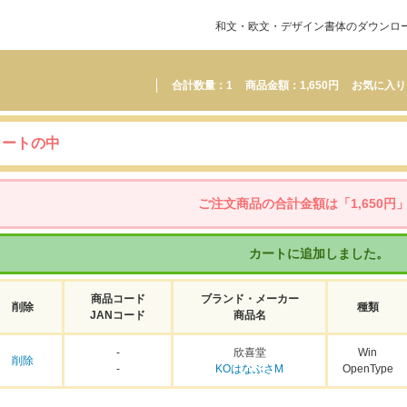
和文・欧文・デザイン書体のダウンロード販
合計数量：
1
商品金額：
1,650円
お気に入り
カートの中
ご注文商品の合計金額は「1,650円
カートに追加しました。
商品コード
ブランド・メーカー
削除
種類
JANコード
商品名
-
欣喜堂
Win
削除
-
KOはなぶさM
OpenType