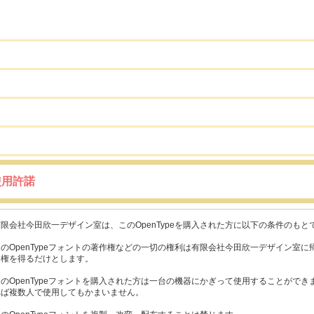
使用許諾
有限会社今田欣一デザイン室は、このOpenTypeを購入された方に以下の条件のも
このOpenTypeフォントの著作権などの一切の権利は有限会社今田欣一デザイン室
用権を得るだけとします。
このOpenTypeフォントを購入された方は一台の機器にかぎって使用することがで
れば複数人で使用してもかまいません。