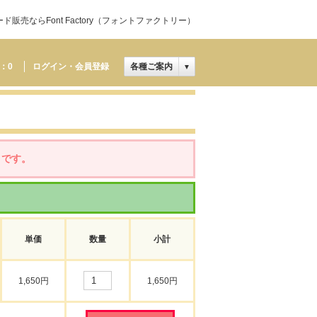
売ならFont Factory（フォントファクトリー）
：
0
ログイン・会員登録
各種ご案内
▼
」です。
単価
数量
小計
1,650円
1,650円