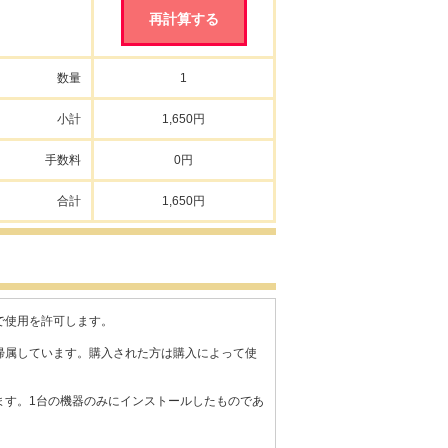
数量
1
小計
1,650円
手数料
0円
合計
1,650円
とで使用を許可します。
に帰属しています。購入された方は購入によって使
きます。1台の機器のみにインストールしたものであ