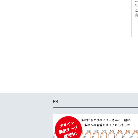
こ
4.
PR