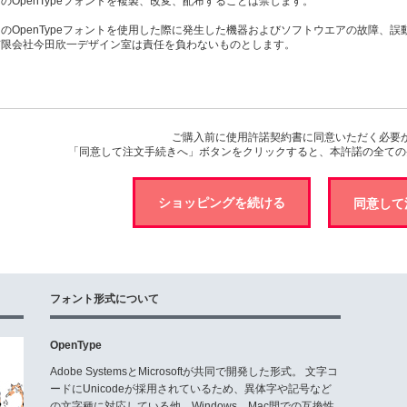
のOpenTypeフォントを複製、改変、配布することは禁じます。
このOpenTypeフォントを使用した際に発生した機器およびソフトウエアの故障、
有限会社今田欣一デザイン室は責任を負わないものとします。
ご購入前に使用許諾契約書に同意いただく必要
「同意して注文手続きへ」ボタンをクリックすると、本許諾の全ての
ショッピングを続ける
フォント形式について
OpenType
Adobe SystemsとMicrosoftが共同で開発した形式。 文字コ
ードにUnicodeが採用されているため、異体字や記号など
の文字種に対応している他、Windows、Mac間での互換性