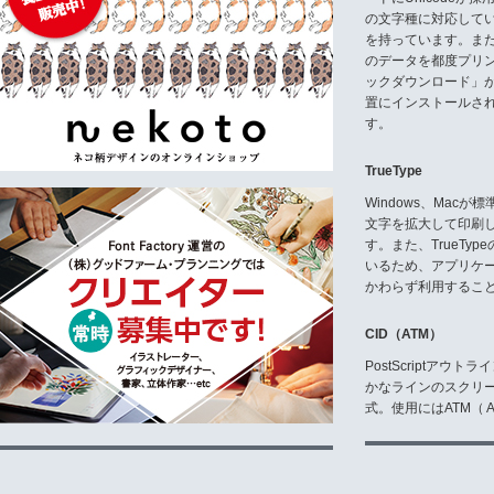
お客様は,使用することができる
の文字種に対応している
第3条 コピーの禁止
を持っています。ま
お客様が,モトヤフォントの全部
のデータを都度プリ
ックダウンロード」
第4条 第三者への譲渡
置にインストールさ
お客様が,第1条第1項で指定した
す。
約と同旨の契約を締結して,本使
第5条 保証と責任
TrueType
1.弊社は,モトヤフォントが他の
2.弊社は,モトヤフォントがお
Windows、Mac
3.弊社は,モトヤフォントについ
文字を拡大して印刷
4.弊社は,モトヤフォントの使用
す。また、TrueTy
る損害についても責任を負いませ
いるため、アプリケ
第6条 契約の解除
かわらず利用するこ
お客様が本契約に違反した場合,
解除と同時に,お客様は,弊社の
CID（ATM）
PostScriptア
製造・販売元
かなラインのスクリ
株式会社 モトヤ
式。使用にはATM（ Ad