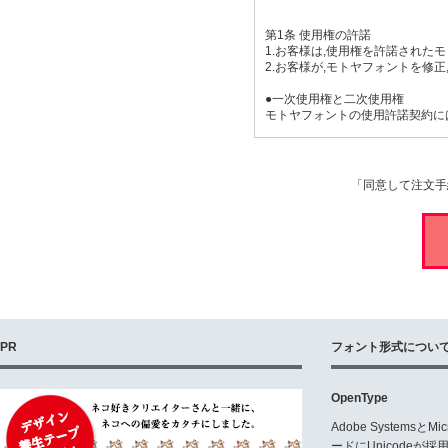
第1条 使用権の許諾
1.お客様は,使用権を許諾された
2.お客様が,モトヤフォントを修
●一次使用権と二次使用権
モトヤフォントの使用許諾契約に
【一次使用権】
・印刷物
・PDF埋め込み・配布
「同意して注文手
・WEB(文字の画像利用のみ)
・ゲーム・アプリ(文字の画像利用
・映像・動画(文字の画像利用のみ
・ロゴ(商標登録を行わない場合)
※一次使用権の対価は,本商品の
【二次使用権】
・WEB(フォントのサーバーへの
・ゲーム・アプリ(フォントの組込
・映像・動画(専用機器・プログラ
PR
フォント形式につい
・ロゴ(商標登録を行う場合)
※二次使用権の行使にあたり,別
また,前述の使用範囲はあくまで
OpenType
第2条 モトヤフォントに関する権
Adobe Systemsと
モトヤフォントの著作権,無体財
ードにUnicode