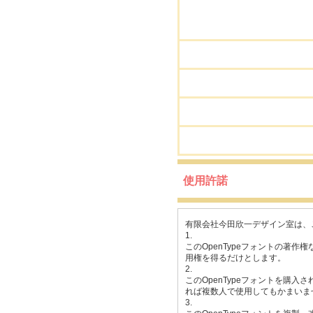
使用許諾
有限会社今田欣一デザイン室は、こ
1.
このOpenTypeフォントの著
用権を得るだけとします。
2.
このOpenTypeフォントを購
れば複数人で使用してもかまいま
3.