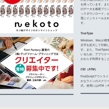
を持っています。ま
のデータを都度プリ
ックダウンロード」
置にインストールさ
す。
TrueType
Windows、Mac
文字を拡大して印刷
す。また、TrueTy
いるため、アプリケ
かわらず利用するこ
CID（ATM）
PostScriptア
かなラインのスクリ
式。使用にはATM（ Ad