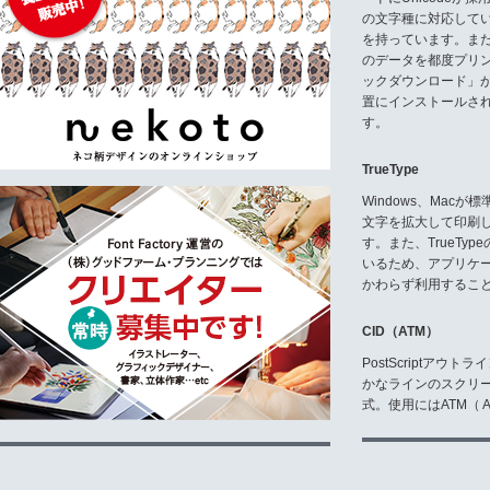
11:パソコンアプリケーション
の文字種に対応している
ゲームの中で画像化したフォント
のいずれかに簡単なクレジット表記
を持っています。ま
くお願いします。全ての文字を画像
のデータを都度プリ
契約が必要になります。お問い合
ックダウンロード」
置にインストールさ
12:テレビ放送用テロップ関係
す。
テレビ放送用テロップ専用機、又
す。放送番組毎の使用は問いませ
TrueType
13:映画・アニメ関係
映画・アニメの中でフォントをお
Windows、Mac
く事が必要となります
文字を拡大して印刷
す。また、TrueTy
14:ASPサーバー関係
いるため、アプリケ
ASPによる画像・flash・PD
にインストールする場合は、契約
かわらず利用するこ
15:社内LAN又はWANでの複数
CID（ATM）
ご利用になる台数分のご購入が必
PostScriptア
また、使用上で以下のような事を
かなラインのスクリ
1:長体、平体、斜体等の変形
式。使用にはATM（ Ad
2:太または細める、縁取り、陰付
3:文字の一部分の形状変更(例:点
4:ラスタライズしボカシ、ぶれ等
5:他の書体との組合せ(例:漢字と