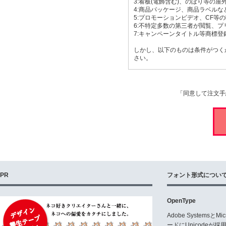
3:看板(電飾含む)、のぼり等の屋
4:商品パッケージ、商品ラベルな
5:プロモーションビデオ、CF等
6:不特定多数の第三者が閲覧、プ
7:キャンペーンタイトル等商標登
しかし、以下のものは条件がつく
さい。
8:素材・テンプレートでのご使用
印刷用素材・テンプレート・We
能です。しかし再利用が出来ない
「同意して注文手
ロでなくとも大多数の文字を一度
件です。
9:社名、商品名等、商標登録をす
フォントパッケージをご購入頂い
負は可能ですが、弊社フォントの
トライン販売で購入された場合は
10:製品そのものへの印字・印刷
●表札製造販売関係
PR
フォント形式につい
自社・自店で直接販売される表札
該当書体の書体見本を広域の複数
●印章関係
OpenType
自社・自店で直接販売される印鑑
製品版のご購入のみで結構です。
Adobe Systemsと
ードにUnicode