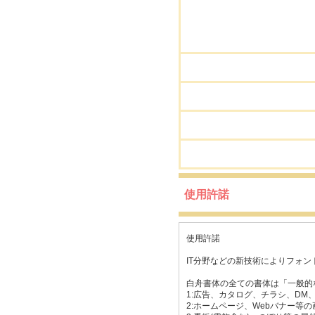
使用許諾
使用許諾
IT分野などの新技術によりフォ
白舟書体の全ての書体は「一般的
1:広告、カタログ、チラシ、DM
2:ホームページ、Webバナー等