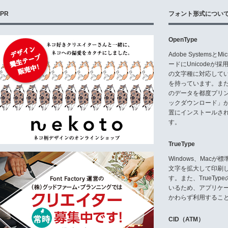
PR
フォント形式につい
OpenType
Adobe Systemsと
ードにUnicode
の文字種に対応している
を持っています。ま
のデータを都度プリ
ックダウンロード」
置にインストールさ
す。
TrueType
Windows、Mac
文字を拡大して印刷
す。また、TrueTy
いるため、アプリケ
かわらず利用するこ
CID（ATM）