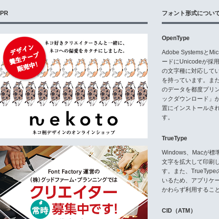
PR
フォント形式につい
OpenType
Adobe Systemsと
ードにUnicode
の文字種に対応している
を持っています。ま
のデータを都度プリ
ックダウンロード」
置にインストールさ
す。
TrueType
Windows、Mac
文字を拡大して印刷
す。また、TrueTy
いるため、アプリケ
かわらず利用するこ
CID（ATM）