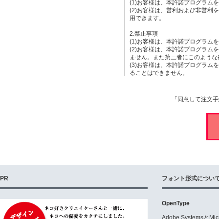
(1)お客様は、本許諾プログラ
(2)お客様は、営利および非営
用できます。
2.禁止事項
(1)お客様は、本許諾プログラ
(2)お客様は、本許諾プログラ
ません。また第三者にこのような
(3)お客様は、本許諾プログラ
ることはできません。
(4)お客様は、本許諾プログラ
(5)お客様は、本許諾プログラ
(6)お客様は、本許諾プログラ
「同意して注文手
(7)お客様は、本許諾プログラムを
ンツの制作に利用し頒布すること
(8)お客様は、本許諾プログラ
い電子データを不特定の第三者に
(9)お客様は、本許諾プログラ
ません。
(10)お客様は、本許諾プログ
ービスやデータ生成サービスを行
(11)お客様は、本許諾プログ
(12)上記の各禁止事項につい
PR
フォント形式につい
わせください。
3.著作権、使用許諾権、その他の
OpenType
(1)弊社は本許諾プログラムの使
(2)本契約は、弊社がお客様に
Adobe Systemsと