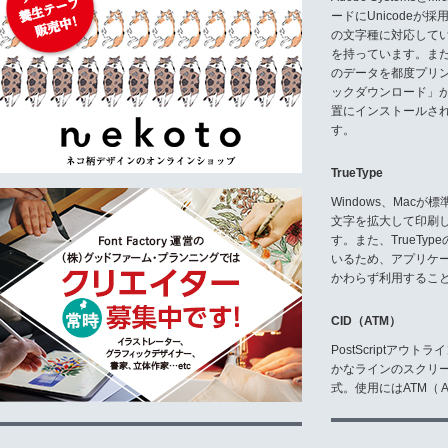
(使用許諾権、特許権、実用新案
ードにUnicode
の文字種に対応している
4.契約期間
本契約は、お客様が本許諾プログ
を持っています。ま
のデータを都度プリ
5.契約解除
ックダウンロード」
(1)お客様は本契約で定める禁
置にインストールさ
(2)前項の場合、弊社は、お客
す。
6.損害賠償
(1)お客様が本契約に違反する
TrueType
して損害賠償を請求することがで
(2)弊社は、前項の請求のほか
Windows、Mac
文字を拡大して印刷
7.免責その他
す。また、TrueTy
(1)弊社は、お客様が本許諾プ
いるため、アプリケ
のとします。
(2)弊社は、本許諾プログラム
かわらず利用するこ
場合、お客様は、第三者に対して
す。
CID（ATM）
(3)本許諾プログラムの利用に
(4)本契約の内容は、予告無く変
PostScriptア
(5)本契約は、日本国の法令に
かなラインのスクリ
式。使用にはATM（ Ad
株式会社ポータル・アンド・クリ